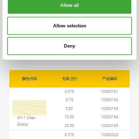
基于天然植物油（葵花籽油，大豆油，蓟油）和植
Allow all
物蜡，石蜡，干燥剂和防水添加剂等。
保质期
Allow selection
5年（若密封储存在干燥的地方，可存放5年以上，
视具体情况而定）贮存条件：贮存在紧闭容器中，
存放在阴凉、干燥的通风处，防止日光直接照射并
Deny
远离火源、热源。
颜色代码
包装 (升)
产品编码
0.375
10300161
0.75
10300162
2,50
10300163
10.00
10300164
3011 Clear
Glossy
25.00
10300165
0.375
10300023