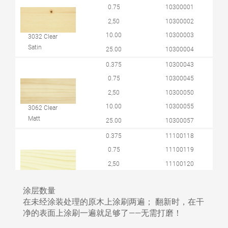
0.75
10300001
2,50
10300002
10.00
10300003
3032 Clear
Satin
25.00
10300004
0.375
10300043
0.75
10300045
2,50
10300050
10.00
10300055
3062 Clear
Matt
25.00
10300057
0.375
11100118
0.75
11100119
2,50
11100120
10.00
11100121
3065 Clear
涂层数量
semi-matt
25.00
11100109
在未经涂装处理的原木上涂刷两遍； 翻新时，在干
净的表面上涂刷一遍就足够了——无需打磨！
0.75
10300021