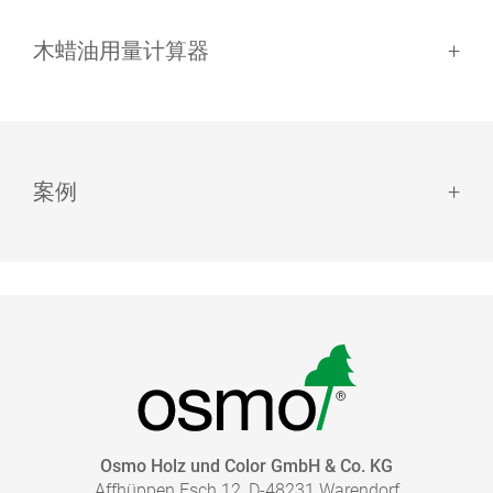
3071 蜂蜜色
10.00
10300135
Satin
木蜡油用量计算器
欧诗木毛刷
地板滚筒套装
0.75
10100302
2,50
10100303
3072 琥珀色
案例
10.00
10300205
Satin
0.75
10100305
我们是全球唯一一家使用自己开发和生产的塗料来完成自己
2,50
10100306
的木制品的制造商。 对全世界的客户而言，「欧诗木」这
个名字代表着德国制造的优良品质。
3073 坭土色
10.00
10300235
Satin
0.75
10100311
我需要使用多少木蜡油?
2,50
10100312
Osmo Holz und Color GmbH & Co. KG
3074 石墨色
Affhüppen Esch 12, D-48231 Warendorf