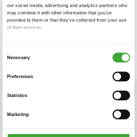
our social media, advertising and analytics partners who
may combine it with other information that you’ve
欧诗木（中国）有限公司 OSMO China
provided to them or that they’ve collected from your use
Ltd.
of their services.
电话：852-28329989
电邮：info@osmochina.com
Find our
Privacy Policy
and
Legal Notice
here.
地址：香港湾仔告士打道220号地下/阁
楼
Consent
Necessary
Selection
Preferences
Statistics
技术参数
Marketing
主要成份