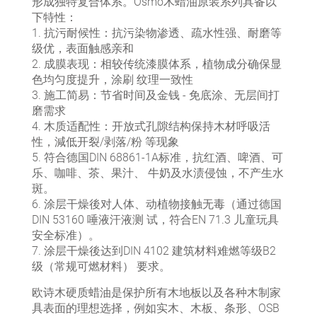
形成独特复合体系。Osmo木蜡油原装系列具备以
下特性：
‌1. 抗污耐候性‌：抗污染物渗透、疏水性强、耐磨等
级优，表面触感亲和
‌2. 成膜表现‌：相较传统漆膜体系，植物成分确保显
色均匀度提升，涂刷 纹理一致性
‌3. 施工简易‌：节省时间及金钱 - 免底涂、无层间打
磨需求
‌4. 木质适配性‌：开放式孔隙结构保持木材呼吸活
性，減低开裂/剥落/粉 等现象
‌5. ‌符合德国DIN 68861-1A标准，抗红酒、啤酒、可
乐、咖啡、茶、果汁、 牛奶及水渍侵蚀，不产生水
斑。
6. 涂层干燥後对人体、动植物接触无毒（通过德国
DIN 53160 唾液汗液测 试，符合EN 71.3 儿童玩具
安全标准）。
7. 涂层干燥後达到DIN 4102 建筑材料难燃等级B2
级（常规可燃材料） 要求。
欧诗木硬质蜡油是保护所有木地板以及各种木制家
具表面的理想选择，例如实木、木板、条形、OSB