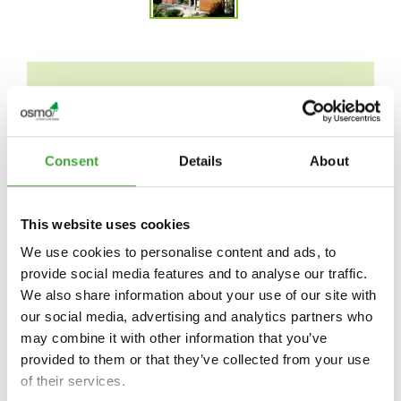
如需了解各国具体信息，请联系当地的批发
商或专业经销商：
Consent
Details
About
This website uses cookies
欧诗木（中国）有限公司 OSMO China
Ltd.
We use cookies to personalise content and ads, to
电话：852-28329989
provide social media features and to analyse our traffic.
电邮：info@osmochina.com
We also share information about your use of our site with
地址：香港湾仔告士打道220号地下/阁
our social media, advertising and analytics partners who
楼
may combine it with other information that you’ve
provided to them or that they’ve collected from your use
of their services.