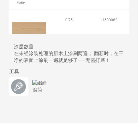
Satin
0.75
11600062
426 落葉松色
2,50
11600063
涂层数量
Satin
在未经涂装处理的原木上涂刷两遍； 翻新时，在干
净的表面上涂刷一遍就足够了——无需打磨！
0.75
11600068
工具
427 花旗松色
2,50
11600069
Satin
0.75
11600041
428 紅雪松色
2,50
11600042
Satin