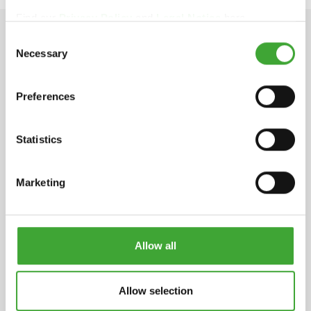
Find our
Privacy Policy
and
Legal Notice
here.
Consent
技术参数
Necessary
Selection
Preferences
主要成份
Statistics
基于天然植物油（葵花籽油，大豆油，蓟油和亚麻
子油），氧化铁和有机颜料，白色颜料，干燥剂，
添加剂和活性成分等。
Marketing
保质期
5年（若密封储存在干燥的地方，可存放5年以上，
视具体情况而定）贮存条件：贮存在紧闭容器中，
Allow all
存放在阴凉、干燥的通风处，防止日光直接照射并
远离火源、热源。
Allow selection