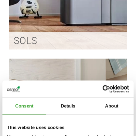
SOLS
Consent
Details
About
PLINTHES
This website uses cookies