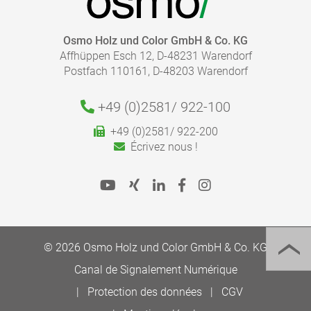
Bei beginnender Abstumpfung frischen Sie den Boden
einfach mit dem Osmo Wachspflege- und
Reinigungsmittel auf. Dies kann auch stellenweise, z.B.
Osmo Holz und Color GmbH & Co. KG
im Bereich der Türen und an den Laufstraßen
Affhüppen Esch 12, D-48231 Warendorf
geschehen, ohne, dass Ansatzstellen sichtbar sind. Bei
Postfach 110161, D-48203 Warendorf
stärkeren Abnutzungserscheinungen sollte der Boden
mit Osmo Hartwachs-Öl nachbehandelt werden.
+49 (0)2581/
922-100
+49 (0)2581/ 922-200
Écrivez nous !
© 2026 Osmo Holz und Color GmbH & Co. KG
Canal de Signalement Numérique
Protection des données
CGV