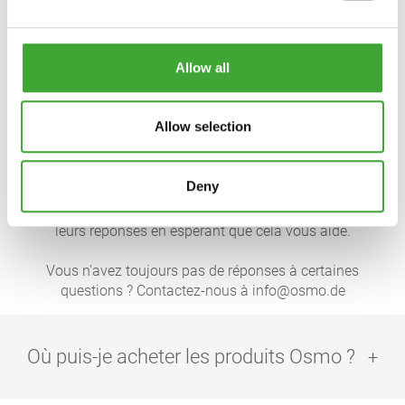
Allow all
MURS & PLAFONDS
Allow selection
QUESTIONS ET RÉPONSES
Deny
Nous avons rassemblé les questions les plus posées et
leurs réponses en espérant que cela vous aide.
Vous n'avez toujours pas de réponses à certaines
questions ? Contactez-nous à info@osmo.de
Où puis-je acheter les produits Osmo ?