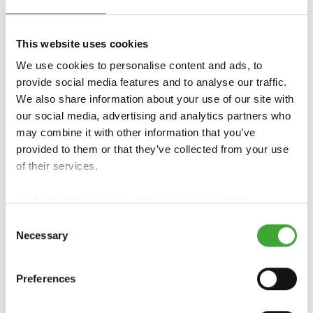
This website uses cookies
We use cookies to personalise content and ads, to
provide social media features and to analyse our traffic.
We also share information about your use of our site with
our social media, advertising and analytics partners who
may combine it with other information that you’ve
provided to them or that they’ve collected from your use
of their services.
Find our
Privacy Policy
and
Legal Notice
here.
NOSTALGIE NA ZAHRADĚ
Consent
Necessary
Selection
Preferences
Vytvořte si vintage vzhled ve své vlastní zahradě