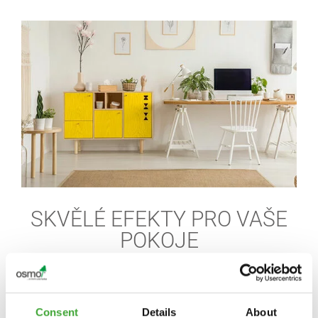
SKVĚLÉ EFEKTY PRO VAŠE
POKOJE
Barevná paleta Osmo vám nabízí vše, co k tomu
potřebujete
Consent
Details
About