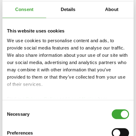
différentes utilisations
Consent
Details
About
> Adaptée au système de manche télescopique
Osmo
This website uses cookies
We use cookies to personalise content and ads, to
provide social media features and to analyse our traffic.
We also share information about your use of our site with
our social media, advertising and analytics partners who
may combine it with other information that you’ve
POUR OBTENIR DES INFORMATIONS
provided to them or that they’ve collected from your use
SPÉCIFIQUES À CHAQUE PAYS, VEUILLEZ
of their services.
CONTACTER LE GROSSISTE OU LE
REVENDEUR SPÉCIALISÉ DE VOTRE RÉGION
:
Find our
Privacy Policy
and
Legal Notice
here.
Consent
Necessary
Selection
https://www.osmo.fr
info-export@osmo.de
Preferences