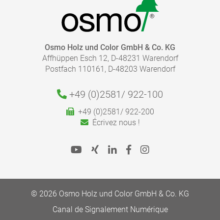
CATALOGUE - COULEUR ET PROTECTION POUR
L'INTÉRIEUR
pdf, 7 Mo
QUELLE QUANTITÉ DE FINITION EST NÉCESSAIRE ?
Osmo Holz und Color GmbH & Co. KG
Affhüppen Esch 12, D-48231 Warendorf
Calculez rapidement et facilement la quantité dont
CATALOGUE - SOLS - NETTOYAGE ET ENTRETIEN
pdf, 4 Mo
Postfach 110161, D-48203 Warendorf
vous avez besoin.
Respectez les instructions indiquées dans nos fiches
produits.
ALLER À LA MÉDIATHÈQUE
+49 (0)2581/
922-100
Aller au calculateur de rendement
+49 (0)2581/ 922-200
Écrivez nous !
© 2026 Osmo Holz und Color GmbH & Co. KG
Canal de Signalement Numérique