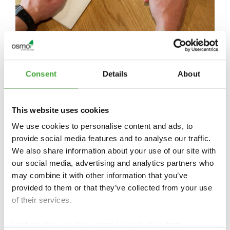
Consent
Details
About
This website uses cookies
We use cookies to personalise content and ads, to
POUR OBTENIR DES INFORMATIONS
provide social media features and to analyse our traffic.
SPÉCIFIQUES À CHAQUE PAYS, VEUILLEZ
We also share information about your use of our site with
CONTACTER LE GROSSISTE OU LE
our social media, advertising and analytics partners who
REVENDEUR SPÉCIALISÉ DE VOTRE RÉGION
may combine it with other information that you’ve
:
provided to them or that they’ve collected from your use
of their services.
https://www.osmo.fr
Find our
Privacy Policy
and
Legal Notice
here.
info-export@osmo.de