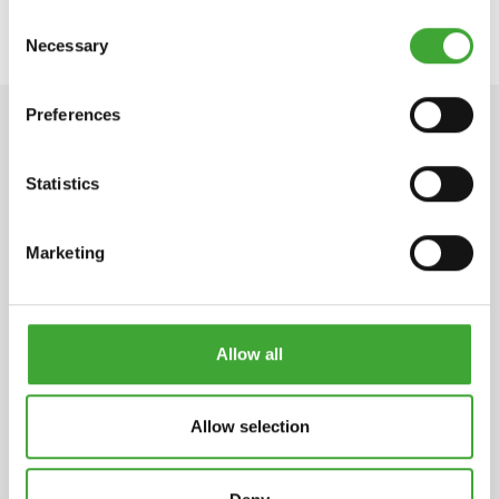
Consent
Necessary
Selection
Preferences
INFORMATIONS TECHNIQUE
Statistics
Marketing
Fiche de données de sécurité
pdf, 182 Ko
Allow all
DURÉE DE STOCKAGE
2 ans et plus, si conservé dans son
conditionnement d’origine non ouvert.
Allow selection