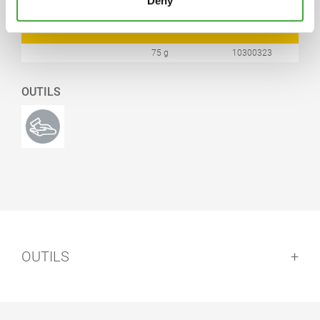
Deny
NUMÉRO
TEINTE
BIDON LITRE
ARTICLE
75 g
10300323
OUTILS
OUTILS