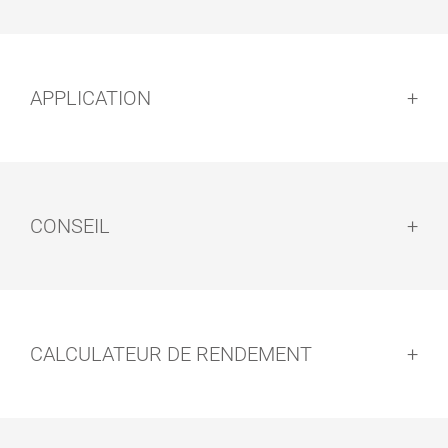
Préparation :
APPLICATION
PINCEAUX
KIT ROULEAU
®
PLATS
PARQUET
Application :
CONSEIL
®
Conseil :
®
CALCULATEUR DE RENDEMENT
®
Nettoyage des outils :