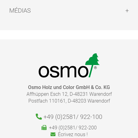
Avis de sécurité :
MÉDIAS
Séchage :
CATALOGUE - COULEUR ET PROTECTION POUR
L'INTÉRIEUR
pdf, 7 Mo
Recyclage :
QUELLE QUANTITÉ DE FINITION EST NÉCESSAIRE ?
ALLER À LA MÉDIATHÈQUE
Osmo Holz und Color GmbH & Co. KG
Affhüppen Esch 12, D-48231 Warendorf
Calculez rapidement et facilement la quantité dont
Postfach 110161, D-48203 Warendorf
vous avez besoin.
Respectez les instructions indiquées dans nos fiches
produits.
+49 (0)2581/
922-100
Aller au calculateur de rendement
+49 (0)2581/ 922-200
Écrivez nous !