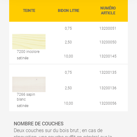
NUMÉRO
TEINTE
BIDON LITRE
ARTICLE
0,75
13200051
2,50
13200050
7200 incolore
10,00
13200145
satinée
0,75
13200135
2,50
13200136
7266 sapin
blanc
10,00
13200056
satinée
NOMBRE DE COUCHES
Deux couches sur du bois brut ; en cas de