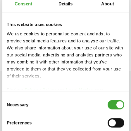
SPÉCIFIQUES À CHAQUE PAYS, VEUILLEZ
Consent
Details
About
CONTACTER LE GROSSISTE OU LE
REVENDEUR SPÉCIALISÉ DE VOTRE RÉGION
:
This website uses cookies
We use cookies to personalise content and ads, to
https://www.osmo.fr
provide social media features and to analyse our traffic.
info-export@osmo.de
We also share information about your use of our site with
our social media, advertising and analytics partners who
may combine it with other information that you’ve
provided to them or that they’ve collected from your use
of their services.
INFORMATIONS TECHNIQUE
Find our
Privacy Policy
and
Legal Notice
here.
Consent
Necessary
Selection
Preferences
Fiche technique
pdf, 140 Ko