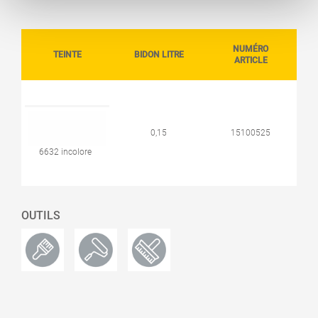
NUMÉRO
TEINTE
BIDON LITRE
ARTICLE
0,15
15100525
6632 incolore
OUTILS