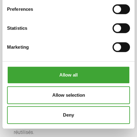
Preferences
Fiche technique
pdf, 166 Ko
Statistics
Fiche de données de sécurité
Marketing
pdf, 232 Ko
COMPOSITION
Allow all
Polyisocyanate aliphatique, acétate de
méthoxypropyle. Déclaration détaillée sur
demande.
Allow selection
DURÉE DE STOCKAGE
1 an et plus, si le produit est conservé dans son
Deny
conditionnement d’origine non ouvert. Les restes
de produits mélangés ne peuvent être conservés et
réutilisés.