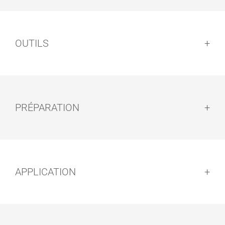
OUTILS
PRÉPARATION
Préparation :
APPLICATION
HUILE-CIRE
EXPRESS
Application :