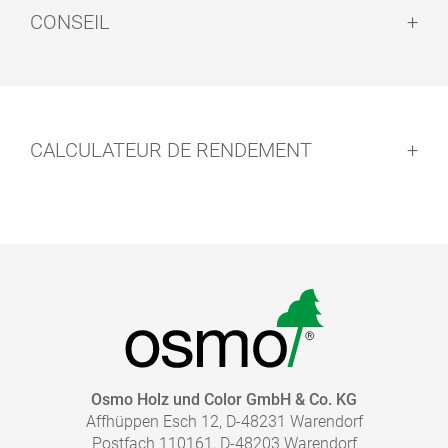
CONSEIL
Conseil :
CALCULATEUR DE RENDEMENT
Nettoyage des outils :
Séchage :
Avis de sécurité :
Osmo Holz und Color GmbH & Co. KG
Affhüppen Esch 12, D-48231 Warendorf
Postfach 110161, D-48203 Warendorf