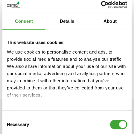
POUR OBTENIR DES INFORMATIONS
Consent
Details
About
SPÉCIFIQUES À CHAQUE PAYS, VEUILLEZ
CONTACTER LE GROSSISTE OU LE
REVENDEUR SPÉCIALISÉ DE VOTRE RÉGION
This website uses cookies
:
We use cookies to personalise content and ads, to
provide social media features and to analyse our traffic.
We also share information about your use of our site with
https://www.osmo.fr
our social media, advertising and analytics partners who
info-export@osmo.de
may combine it with other information that you’ve
provided to them or that they’ve collected from your use
of their services.
Find our
Privacy Policy
and
Legal Notice
here.
INFORMATIONS TECHNIQUE
Consent
Necessary
Selection