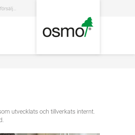
rsäljare
m utvecklats och tillverkats internt.
d.