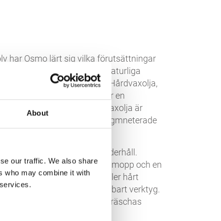
v har Osmo lärt sig vilka förutsättningar
ng. Trä måste behålla sina naturliga
orbera och avge fukt. Osmo Hårdvaxolja,
 naturlig olja och vax, skapar en
h slitstark yta. Osmo Hårdvaxolja är
About
av våra andra ofärgade och pigmneterade
ver optimal rengöring och underhåll.
se our traffic. We also share
enkelt tas bort med en fuktig mopp och en
ers who may combine it with
gsmedel. För envis smuts eller hårt
 services.
mo Underhållsvax ett användbart verktyg.
erna och oljorna i produkten fräschas
 nytt.