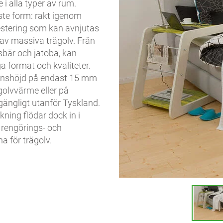
i alla typer av rum.
aste form: rakt igenom
nvestering som kan avnjutas
 av massiva trägolv. Från
örsbär och jatoba, kan
 format och kvaliteter.
onshöjd på endast 15 mm
golvvärme eller på
llgängligt utanför Tyskland.
kning flödar dock in i
 rengörings- och
a för trägolv.