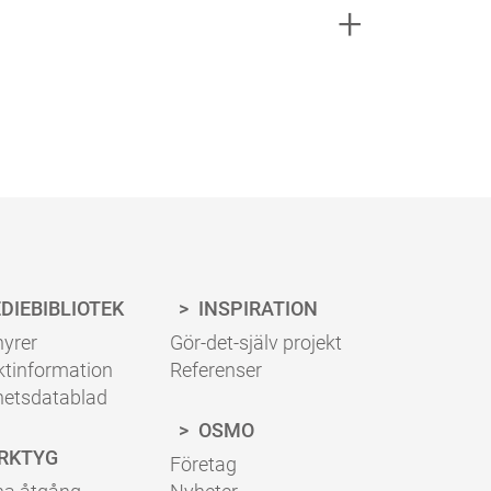
a rätt mängd ytbehanding för ditt projekt.
.
DIEBIBLIOTEK
INSPIRATION
yrer
Gör-det-själv projekt
ktinformation
Referenser
hetsdatablad
OSMO
RKTYG
Företag