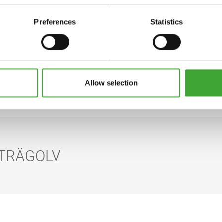
Preferences
Statistics
Allow selection
TIPS OCH VERKTYG
 TRÄGOLV
Läs mer om våra ytbehandlingar för trägolv!
Översikt ytbehandlingar