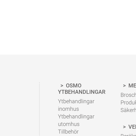
HUR MYCKET YTBEHANDLING BEHÖVER JAG?
Med vår kalkylator kan du snabbt och enkelt beräkn
Följ våra råd i produktbladen för korrekt applicering
Åtgångskalkylatorn
OSMO
ME
YTBEHANDLINGAR
Brosch
Ytbehandlingar
Produ
inomhus
Säker
Ytbehandlingar
utomhus
VE
Tillbehör