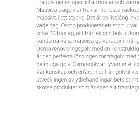
Trägolv ger en speciell atmosfär och värme 
Massiva trägolv är trä i sin renaste vackr
massivt, i ett stycke. Det är en livslång i
varje dag. Osmo producerar ett stort urval
cirka 20 träslag, allt från ek och bok till k
kunderna välja massiva golvbrädor i många
Osmo renoveringsgolv med en konstrukti
är den perfekta lösningen för trägolv med 
befintliga golv. Osmo-golv är tyvärr inte ti
Vår kunskap och erfarenhet från golvtillver
utvecklingen av ytbehandlingar, bets samt
skötselprodukter som är speciellt framtagn