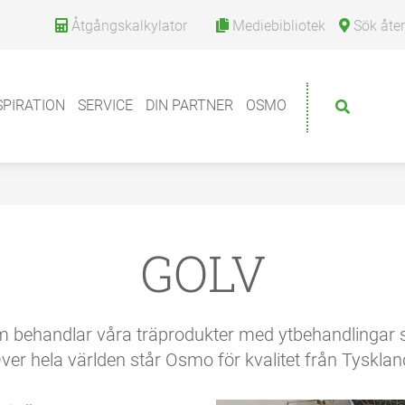
Åtgångskalkylator
Mediebibliotek
Sök återfö
SPIRATION
SERVICE
DIN PARTNER
OSMO
GOLV
om behandlar våra träprodukter med ytbehandlingar so
ver hela världen står Osmo för kvalitet från Tysklan