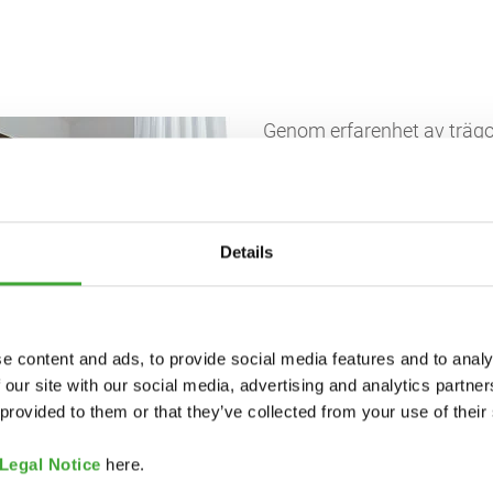
Genom erfarenhet av trägol
som krävs av en ytbehandli
egenskaper och kunna abs
en ytbehandling baserad på
öppenporig, andningsbar oc
Details
grunden för utvecklingen 
ytbehandlingar för golv.
Trägolv av hög kvalitet krä
e content and ads, to provide social media features and to analy
Fotavtryck och smuts kan 
 our site with our social media, advertising and analytics partn
liten mängd Osmo Rengörin
 provided to them or that they’ve collected from your use of their
trafikerade områden är Os
Tack vare de naturliga vax
Legal Notice
here.
golvet upp och glänser som