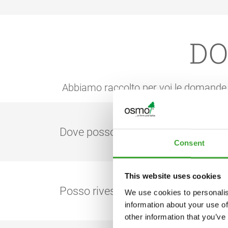
DO
Abbiamo raccolto per voi le domande p
Dove posso acquistare i prodotti 
Consent
Osmo vende esclusivamente a rivenditori s
This website uses cookies
di prodotti è disponibile anche nei negozi D
Posso rivestire sia l'interno che l'e
We use cookies to personalis
Tramite la barra di
ricerca dei rivenditori
s
information about your use of
other information that you’ve
Si, è possibile. Le finiture per legno da i