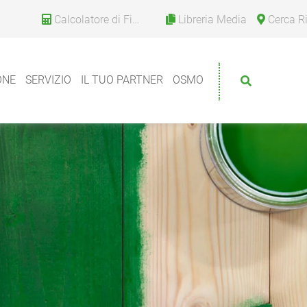
Calcolatore di Finitura
Libreria Media
Cerca Riv
ONE
SERVIZIO
IL TUO PARTNER
OSMO