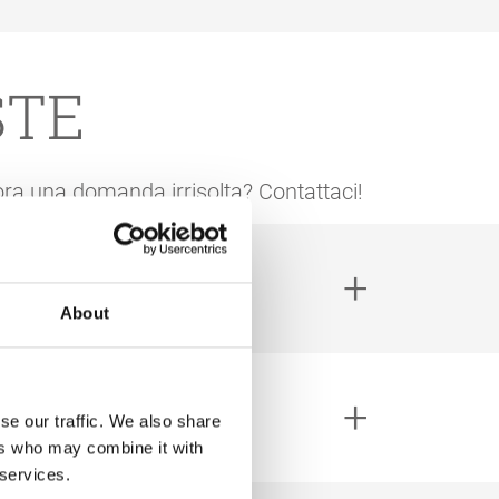
STE
ora una domanda irrisolta? Contattaci!
About
ione
se our traffic. We also share
ers who may combine it with
 services.
 Dal