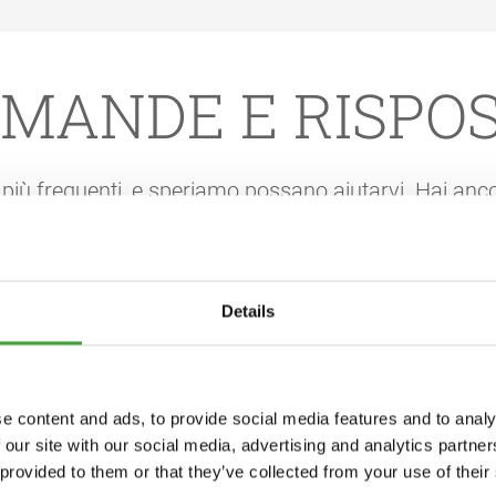
MANDE E RISPO
iù frequenti, e speriamo possano aiutarvi. Hai anc
Osmo?
Details
pecializzati con magazzino proprio, ma una piccola selez
IY. La vendita diretta ai consumatori finali non è possibile.
sterno di porte e finestre con lo stesso prodotto?
e content and ads, to provide social media features and to analy
ul nostro sito web, è possibile trovare i rivenditori locali.
 our site with our social media, advertising and analytics partn
 provided to them or that they’ve collected from your use of their
nterno Osmo possono essere utilizzate anche in aree esterne.