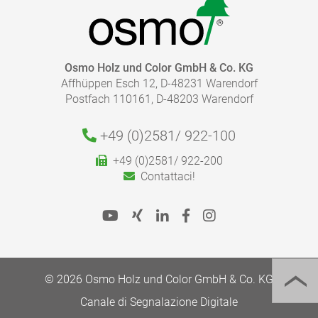
solide. Se il processo di applicazione richiede un tempo
abbastanza lungo, si consiglia di mescolare il prodotto
di tanto in tanto e di tenere il barattolo chiuso il più
possibile per evitare che la finitura si secchi. Osmo
Osmo Holz und Color GmbH & Co. KG
bastoncino in legno e Osmo bastoncino in legno con
Affhüppen Esch 12, D-48231 Warendorf
fessura, sono degli strumenti utili per la mescolatura
Postfach 110161, D-48203 Warendorf
dei prodotti.
+49 (0)2581/
922-100
+49 (0)2581/ 922-200
Contattaci!
© 2026 Osmo Holz und Color GmbH & Co. KG
Canale di Segnalazione Digitale