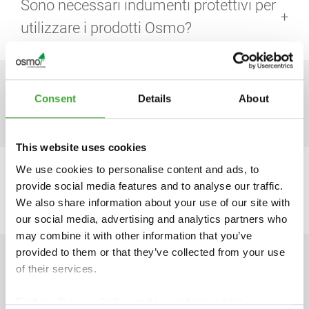
Sono necessari indumenti protettivi per
oli e cere. Inoltre Osmo cera per interni asciuga più
velocemente.
utilizzare i prodotti Osmo?
Non è assolutamente necessario indossare indumenti
protettivi per la sicurezza personale. Tuttavia, possono
Posso avere dei campioni per un
essere utili per evitare il contatto con mani, occhi ecc.
Consent
Details
About
Durante la levigatura, è opportuno indossare sempre
applicazione di prova?
una maschera anti polvere.
This website uses cookies
Si, su richiesta si possono ordinare gratuitamente in
Osmo delle bustine campione da 5 ml
We use cookies to personalise content and ads, to
Quante mani sono necessarie con
provide social media features and to analyse our traffic.
Osmo Mano unica?
We also share information about your use of our site with
our social media, advertising and analytics partners who
may combine it with other information that you’ve
Utilizzando Osmo Mano unica è sufficiente una mano
provided to them or that they’ve collected from your use
di prodotto.
Ho bisogno un impregnante per legno
of their services.
prima di applicare Osmo Protettivi
Find our
Privacy Policy
and
Legal Notice
here.