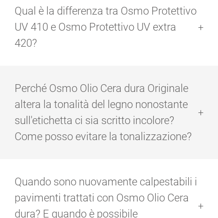
decking. I decking da giardino sono superfici che
Qual è la differenza tra Osmo Protettivo
vengono consumate meccanicamente e Osmo Colori
Country non è resistente all'usura da calpestio. Di
UV 410 e Osmo Protettivo UV extra
conseguenza, solo gli Oli per legno come Osmo
420?
protettivi pigmentati per legno e Osmo Olio per decking
sono adatti per l'utilizzo in tali aree.
Osmo Protettivo Uv Extra 420 crea un film protettivo,
che protegge l'esterno del legno da sporco, muffa e
Perché Osmo Olio Cera dura Originale
attacchi fungini. Osmo Protettivo UV 410 non possiede
queste caratteristiche.
altera la tonalità del legno nonostante
sull'etichetta ci sia scritto incolore?
Come posso evitare la tonalizzazione?
Le nostre finiture accentuano la naturale colorazione
del legno e ne mettono in risalto la venatura. Anche
Quando sono nuovamente calpestabili i
quando il prodotto è asciutto, la superficie appare
come se fosse bagnata. Questo è quello che
pavimenti trattati con Osmo Olio Cera
chiamiamo " effetto bagnato permanente". Per
dura? E quando è possibile
prevenirlo, Si può utilizzare Osmo Olio Cera dura effetto