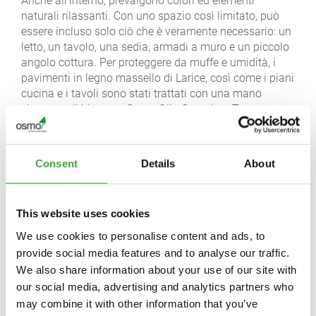
Anche all'interno, prevalgono colori ed elementi
naturali rilassanti. Con uno spazio così limitato, può
essere incluso solo ciò che è veramente necessario: un
letto, un tavolo, una sedia, armadi a muro e un piccolo
angolo cottura. Per proteggere da muffe e umidità, i
pavimenti in legno massello di Larice, così come i piani
cucina e i tavoli sono stati trattati con una mano
ciascuno di bianco e Osmo Olio Cera dura Trasparente.
Un grigio tenue della gamma Osmo Colori Country è
stato invece utilizzato su tutte le altre superfici: un
colore che rilassa gli occhi, ma anche la mente.
Consent
Details
About
This website uses cookies
We use cookies to personalise content and ads, to
provide social media features and to analyse our traffic.
We also share information about your use of our site with
our social media, advertising and analytics partners who
may combine it with other information that you’ve