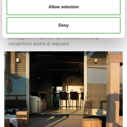
liberatorio. Vuoi provarlo? La prossima volta che sei in
vacanza, puoi provare tu stesso. E gli appassionati del
Allow selection
legno che vogliono cimentarsi in un piccolo progetto di
casa tutto loro possono trovare da Osmo i materiali
più importanti per la progettazione: legname di qualità
Deny
certificata, nonché finiture e tinte, che non solo
proteggono il materiale da costruzione, ma gli
consentono anche di respirare.