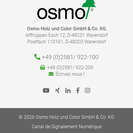
CATALOGUE - COULEUR ET PROTECTION POUR
L'INTÉRIEUR
pdf, 7 Mo
QUELLE QUANTITÉ DE FINITION EST NÉCESSAIRE ?
Osmo Holz und Color GmbH & Co. KG
Affhüppen Esch 12, D-48231 Warendorf
Calculez rapidement et facilement la quantité dont
CATALOGUE - SOLS - NETTOYAGE ET ENTRETIEN
pdf, 4 Mo
Postfach 110161, D-48203 Warendorf
vous avez besoin.
Respectez les instructions indiquées dans nos fiches
produits.
ALLER À LA MÉDIATHÈQUE
+49 (0)2581/
922-100
Aller au calculateur de rendement
+49 (0)2581/ 922-200
Écrivez nous !
© 2026 Osmo Holz und Color GmbH & Co. KG
Canal de Signalement Numérique