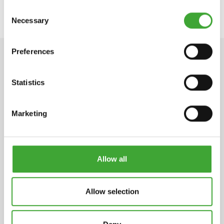
Consent
Necessary
Selection
Preferences
INFORMATIONS TECHNIQUE
Statistics
Marketing
Fiche de données de sécurité
pdf, 182 Ko
Allow all
DURÉE DE STOCKAGE
2 ans et plus, si conservé dans son
conditionnement d’origine non ouvert.
Allow selection