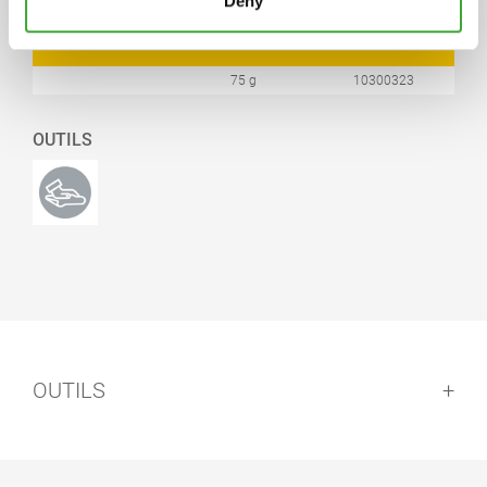
Deny
NUMÉRO
TEINTE
BIDON LITRE
ARTICLE
75 g
10300323
OUTILS
OUTILS