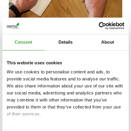
Consent
Details
About
This website uses cookies
We use cookies to personalise content and ads, to
POUR OBTENIR DES INFORMATIONS
provide social media features and to analyse our traffic.
SPÉCIFIQUES À CHAQUE PAYS, VEUILLEZ
We also share information about your use of our site with
CONTACTER LE GROSSISTE OU LE
our social media, advertising and analytics partners who
REVENDEUR SPÉCIALISÉ DE VOTRE RÉGION
may combine it with other information that you’ve
:
provided to them or that they’ve collected from your use
of their services.
https://www.osmo.fr
Find our
Privacy Policy
and
Legal Notice
here.
info-export@osmo.de