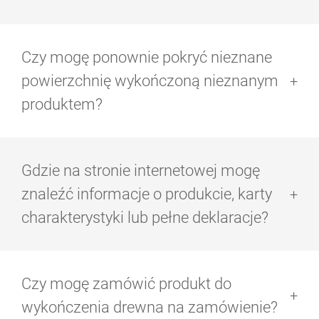
szmatkę nasączoną produktem należy wyprać
natychmiast po użyciu lub przechowywać w
To zależy wyłącznie od produktu. W przypadku Olejów
szczelnym metalowym pojemniku (niebezpieczeństwo
Lazurowych Osmo zalecamy nałożenie dwóch warstw.
samozapłonu).
Czy mogę ponownie pokryć nieznane
Natomiast, w przypadku Olejów Lazurowych HS Plus
wymagana jest tylko jedna warstwa. Zalecamy
powierzchnię wykończoną nieznanym
zapoznanie się z opisami produktów na naszej stronie
produktem?
internetowej w celu uzyskania szczegółowych
informacji na temat właściwego zastosowania.
Nie, nie należy tego robić. Jeśli powierzchnia została
pokryta lakierem, nasz produkt nie może wniknąć w
Gdzie na stronie internetowej mogę
pory drewna i nie będzie przylegać do powierzchni.
znaleźć informacje o produkcie, karty
charakterystyki lub pełne deklaracje?
Na naszej stronie internetowej informacje techniczne
dotyczące poszczególnych produktów Osmo można
Czy mogę zamówić produkt do
znaleźć pod odpowiednią stroną produktu. Tutaj
można znaleźć szczegółowy opis produktu, a także
wykończenia drewna na zamówienie?