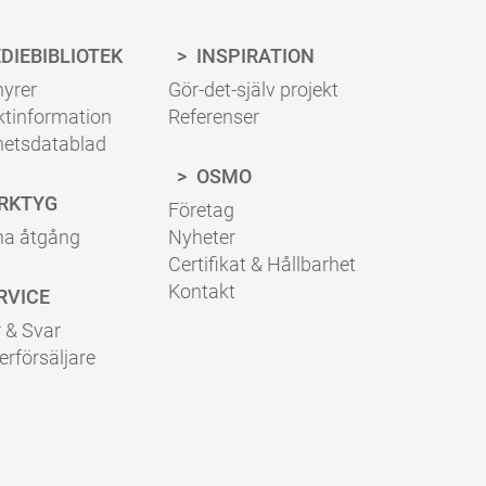
DIEBIBLIOTEK
INSPIRATION
yrer
Gör-det-själv projekt
ktinformation
Referenser
hetsdatablad
OSMO
RKTYG
Företag
na åtgång
Nyheter
Certifikat & Hållbarhet
Kontakt
RVICE
 & Svar
erförsäljare