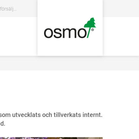
rsäljare
om utvecklats och tillverkats internt.
nd.