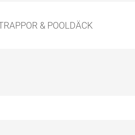
Läs mer om våra ytbehandlingar för altaner!
Översikt ytbehandlingar
TRAPPOR & POOLDÄCK
Läs mer om våra ytbehandlingar för trappor & pool
Översikt ytbehandlingar
HUR MYCKET YTBEHANDLING BEHÖVER JAG?
Med vår kalkylator kan du snabbt och enkelt beräkn
Följ våra råd i produktbladen för korrekt applicering
Åtgångskalkylatorn