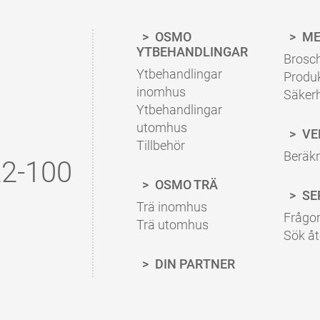
OSMO
ME
YTBEHANDLINGAR
Brosch
Ytbehandlingar
Produ
inomhus
Säker
Ytbehandlingar
utomhus
VE
Tillbehör
Beräk
2-100
OSMO TRÄ
SE
Trä inomhus
Frågor
Trä utomhus
Sök åt
DIN PARTNER