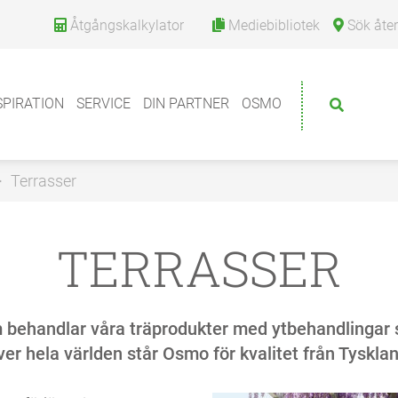
Åtgångskalkylator
Mediebibliotek
Sök återfö
SPIRATION
SERVICE
DIN PARTNER
OSMO
Terrasser
TERRASSER
m behandlar våra träprodukter med ytbehandlingar s
er hela världen står Osmo för kvalitet från Tyskla