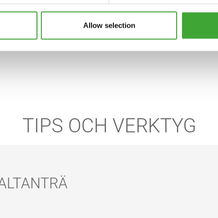
den behandlas med lämpli
för att bevara den återstäl
Allow selection
TIPS OCH VERKTYG
ALTANTRÄ