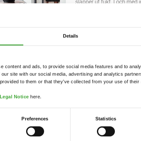
släpper ut fukt. I och med
Osmo utvecklat en produkt
finns i en mängd olika färg
de vanligaste träslagen so
Douglasgran eller Garapa. 
Details
behandlades med Osmo Ter
slipning eller synliga överg
och vind finns stor risk för
familjen har Osmo utveckla
e content and ads, to provide social media features and to analy
anit-kalk partiklar. Osmo 
 our site with our social media, advertising and analytics partn
halkskyddsklasser: R9 och
 provided to them or that they’ve collected from your use of their
Utan en pigmenterad ytbeha
Legal Notice
here.
ligninet som finns i träet, 
är en grå, väderbiten och 
återställer den varma, natu
Preferences
Statistics
geléaktiga konsistens är d
med vatten, applicera gelén
skrubba med rotborste och 