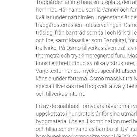
Trädgården är inte bara en uteplats, den ä
hemmet. Här kan du samla vänner och familj
kvällar under natthimlen. Ingenstans är de
trädgårdsterrassen - uteserveringen. Osm
träslag, från barrträd som tall och lärk ti
och Ipe, samt klassiker som Bangkirai, för
trallvirke. På Osmo tillverkas även trall av
thermoträ och tryckimpregnerad furu. Mass
finns i ett brett utbud av olika ytstrukturer, 
Varje textur har ett mycket specifikt utse
känsla under fötterna. Osmo massivt trall
specialtillverkas med högkvalitativa ytbe
och tillverkas internt.
En av de snabbast förnybara råvarorna i 
uppskattats i hundratals år för sina utm
byggmaterial i Asien. I kombination med 
och tillsatser omvandlas bambu till UV-stab
bambupolymerkompositmaterial (BPC). 