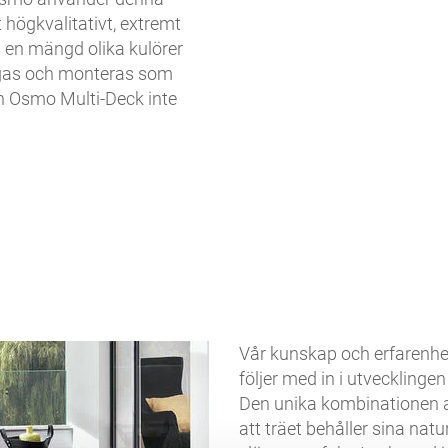
 högkvalitativt, extremt
i en mängd olika kulörer
ågas och monteras som
och Osmo Multi-Deck inte
Vår kunskap och erfarenhet
följer med in i utvecklinge
Den unika kombinationen a
att träet behåller sina na