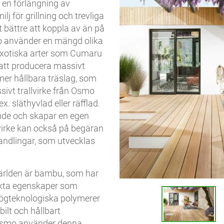
r en förlängning av
 för grillning och trevliga
t bättre att koppla av än på
o använder en mängd olika
ll exotiska arter som Cumaru
 att producera massivt
 mer hållbara träslag, som
ivt trallvirke från Osmo
ex. släthyvlad eller räfflad.
ende och skapar en egen
virke kan också på begäran
handlingar, som utvecklas
världen är bambu, som har
ärkta egenskaper som
högteknologiska polymerer
ilt och hållbart
Osmo använder denna