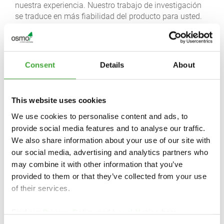
nuestra experiencia. Nuestro trabajo de investigación
se traduce en más fiabilidad del producto para usted.
Analizamos exactamente cómo funciona la protección
constructiva, física y química de la madera para cada
especie de madera, y luego ajustamos nuestros
acabados y productos de mantenimiento para
Consent
Details
About
satisfacer esas necesidades. En Münster y Warendorf,
sometemos nuestro producto a pruebas de larga
duración en condiciones climáticas reales. El contacto
This website uses cookies
estrecho con los distribuidores y artesanos también
mejora nuestros conocimientos.
We use cookies to personalise content and ads, to
provide social media features and to analyse our traffic.
Puede recomendar la madera con los acabados de
We also share information about your use of our site with
Osmo a sus clientes: es una conexión perdurable.
our social media, advertising and analytics partners who
may combine it with other information that you’ve
provided to them or that they’ve collected from your use
of their services.
Find our
Privacy Policy
and
Legal Notice
here.