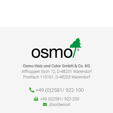
lisa
cepillade
texturizada
Osmo Holz und Color GmbH & Co. KG
Affhüppen Esch 12, D-48231 Warendorf
¿EN QUÉ CONDICIONES SE ENCUENTRA LA SUPERFICIE?
Postfach 110161, D-48203 Warendorf
+49 (0)2581/
922-100
+49 (0)2581/ 922-200
¡Escríbenos!
nueva / sin tratar
usada