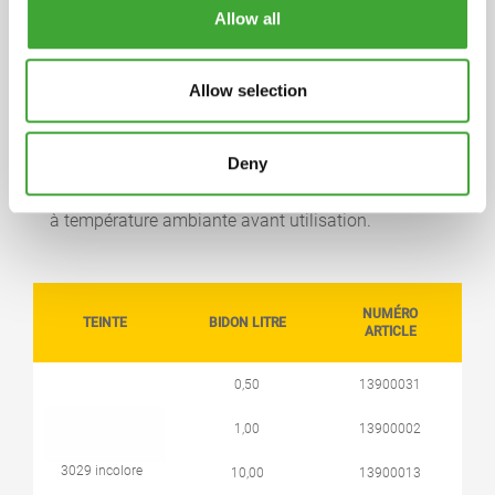
paraffines, hydrocarbures aliphatiques (> 30 %).
Allow all
Une déclaration complète détaillée est disponible
sur demande.
Allow selection
DURÉE DE STOCKAGE
5 ans et plus si le produit est entreposé dans le
Deny
contenant initial bien fermé. Si le produit est
devenu trop épais à cause du gel, l’entreposer 24h
à température ambiante avant utilisation.
NUMÉRO
TEINTE
BIDON LITRE
ARTICLE
0,50
13900031
1,00
13900002
3029 incolore
10,00
13900013