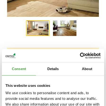
POUR OBTENIR DES INFORMATIONS
SPÉCIFIQUES À CHAQUE PAYS, VEUILLEZ
CONTACTER LE GROSSISTE OU LE
Consent
Details
About
REVENDEUR SPÉCIALISÉ DE VOTRE RÉGION
:
This website uses cookies
https://www.osmo.fr
We use cookies to personalise content and ads, to
provide social media features and to analyse our traffic.
info-export@osmo.de
We also share information about your use of our site with