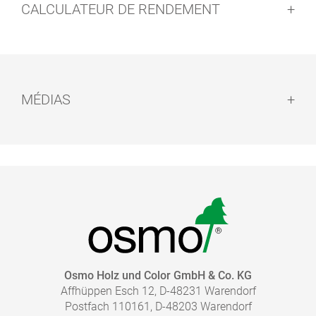
Utilisation à la machine :
CALCULATEUR DE RENDEMENT
MÉDIAS
Avis de sécurité :
Nettoyage des outils :
CATALOGUE - SOLS - NETTOYAGE ET ENTRETIEN
pdf, 4 Mo
Recyclage :
ALLER À LA MÉDIATHÈQUE
Séchage :
QUELLE QUANTITÉ DE FINITION EST NÉCESSAIRE ?
Osmo Holz und Color GmbH & Co. KG
Affhüppen Esch 12, D-48231 Warendorf
Calculez rapidement et facilement la quantité dont
Postfach 110161, D-48203 Warendorf
vous avez besoin.