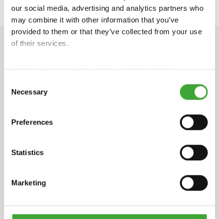
our social media, advertising and analytics partners who
may combine it with other information that you’ve
provided to them or that they’ve collected from your use
of their services.
INFORMATIONS TECHNIQUE
Find our
Privacy Policy
and
Legal Notice
here.
Consent
Necessary
Selection
Fiche technique
pdf, 109 Ko
Preferences
Statistics
Fiche de données de sécurité
pdf, 175 Ko
Marketing
COMPOSITION
À base de cires végétales naturelles, dioxyde de
titane (uniquement pour la référence 3087),