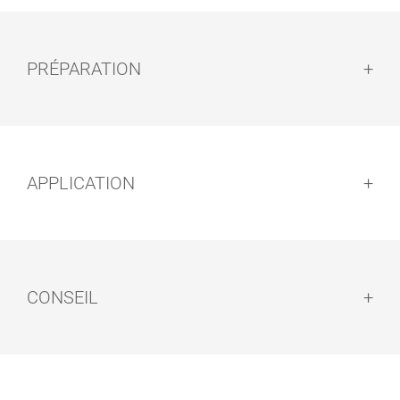
PRÉPARATION
Préparation :
APPLICATION
SUPPORT DE
PAD POUR
EASY PADS
APPLICATION
MANUELLE
Application :
Utilisation manuelle :
CONSEIL
Conseil :