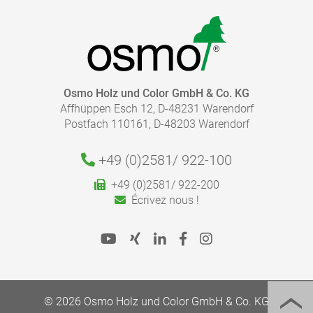
pdf, 3 Mo
ALLER À LA MÉDIATHÈQUE
QUELLE QUANTITÉ DE FINITION EST NÉCESSAIRE ?
Osmo Holz und Color GmbH & Co. KG
Affhüppen Esch 12, D-48231 Warendorf
Calculez rapidement et facilement la quantité dont
Postfach 110161, D-48203 Warendorf
vous avez besoin.
Respectez les instructions indiquées dans nos fiches
produits.
+49 (0)2581/
922-100
Aller au calculateur de rendement
+49 (0)2581/ 922-200
Écrivez nous !
© 2026 Osmo Holz und Color GmbH & Co. KG