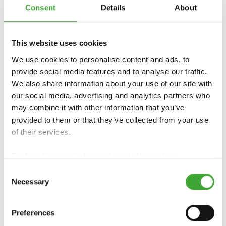
Consent
Details
About
This website uses cookies
We use cookies to personalise content and ads, to
PER INFORMAZIONI SPECIFICHE RELATIVE
provide social media features and to analyse our traffic.
AL PROPRIO PAESE, SI PREGA DI
We also share information about your use of our site with
CONTATTARE IL GROSSISTA O IL
our social media, advertising and analytics partners who
RIVENDITORE SPECIALIZZATO LOCALE:
may combine it with other information that you’ve
provided to them or that they’ve collected from your use
of their services.
Find our
Privacy Policy
and
Legal Notice
here.
STRAUDI S.p.A.
Consent
Via Mayr-Nusser-Str. 26 | 39100 -
Necessary
Selection
Bolzano
Tel. +39 0471 30 44 11
Preferences
https://www.straudi.it