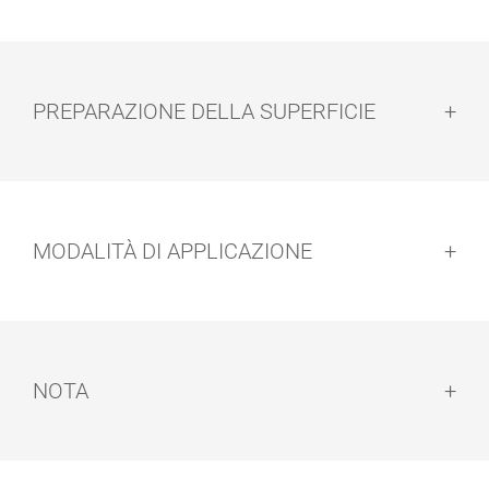
PREPARAZIONE DELLA SUPERFICIE
Preparazione della superficie:
MODALITÀ DI APPLICAZIONE
SET PER
PENNELLI
TRATTAMENT
O GRANDE
Modalità di applicazione:
NOTA
Nota: