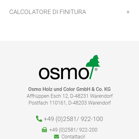
CALCOLATORE DI FINITURA
Indicazioni di sicurezza:
Osmo Holz und Color GmbH & Co. KG
Affhüppen Esch 12, D-48231 Warendorf
Pulizia degli attrezzi:
Postfach 110161, D-48203 Warendorf
+49 (0)2581/
922-100
Smaltimento:
Tempi di asciugatura:
DI QUANTA FINITURA HO BISOGNO?
+49 (0)2581/ 922-200
Grazie al nostro calcolatore di finitura, il corretto
Contattaci!