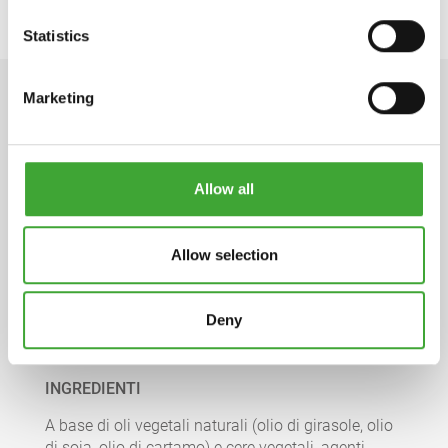
Statistics
Marketing
DATI TECNICI
Allow all
Scheda tecnica del prodotto
pdf, 120 KB
Allow selection
Deny
Scheda di sicurezza
pdf, 178 KB
INGREDIENTI
A base di oli vegetali naturali (olio di girasole, olio
di soia, olio di cartamo) e cere vegetali, agenti