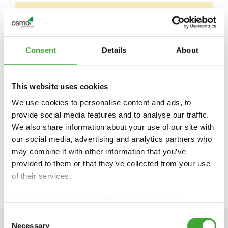
PER INFORMAZIONI SPECIFICHE RELATIVE
AL PROPRIO PAESE, SI PREGA DI
CONTATTARE IL GROSSISTA O IL
Consent
Details
About
RIVENDITORE SPECIALIZZATO LOCALE:
This website uses cookies
We use cookies to personalise content and ads, to
STRAUDI S.p.A.
provide social media features and to analyse our traffic.
Via Mayr-Nusser-Str. 26 | 39100 -
We also share information about your use of our site with
Bolzano
our social media, advertising and analytics partners who
Tel. +39 0471 30 44 11
may combine it with other information that you’ve
provided to them or that they’ve collected from your use
https://www.straudi.it
of their services.
Find our
Privacy Policy
and
Legal Notice
here.
Consent
Necessary
Selection