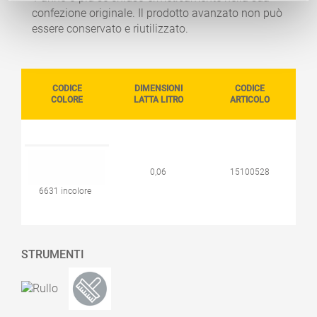
confezione originale. Il prodotto avanzato non può
essere conservato e riutilizzato.
CODICE
DIMENSIONI
CODICE
COLORE
LATTA LITRO
ARTICOLO
0,06
15100528
6631 incolore
STRUMENTI