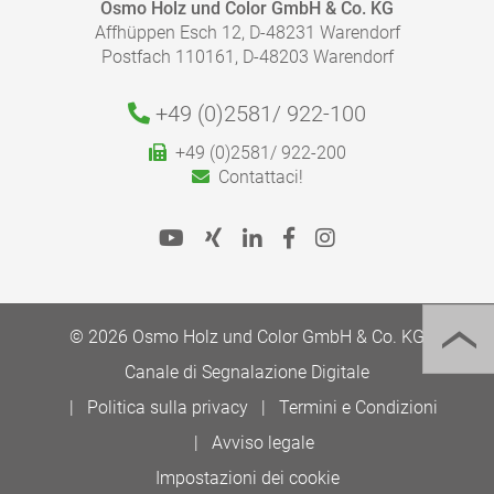
Osmo Holz und Color GmbH & Co. KG
Affhüppen Esch 12, D-48231 Warendorf
Postfach 110161, D-48203 Warendorf
+49 (0)2581/
922-100
DI QUANTA FINITURA HO BISOGNO?
+49 (0)2581/ 922-200
Smaltimento:
Grazie al nostro calcolatore di finitura, il corretto
Contattaci!
quantitativo di finitura necessario per il tuo progetto
può essere calcolato in maniera facile e veloce.
Per la corretta applicazione, si prega di seguire i nostri
consigli indicari nella scheda tecnica del prodotto.
Vai al calcolatore di finitura
© 2026 Osmo Holz und Color GmbH & Co. KG
Canale di Segnalazione Digitale
Politica sulla privacy
Termini e Condizioni
Avviso legale
Impostazioni dei cookie