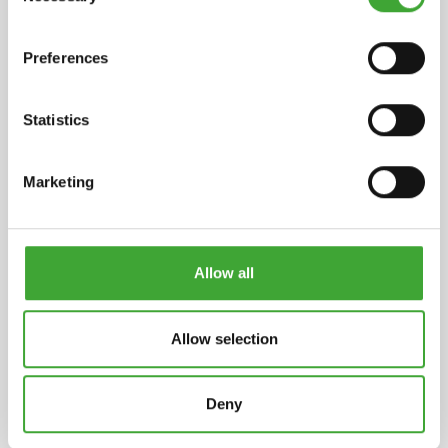
DATI TECNICI
Preferences
Statistics
Scheda tecnica del prodotto
pdf, 140 KB
Marketing
Scheda di sicurezza
pdf, 251 KB
Allow all
INGREDIENTI
Poliisocianati alifatici, propile-metossi acetato.
Allow selection
L‘elenco dettagliato degli ingredienti è disponibile
su richiesta.
Deny
CONSERVAZIONE
1 anno o più se chiuso ermeticamente nella sua