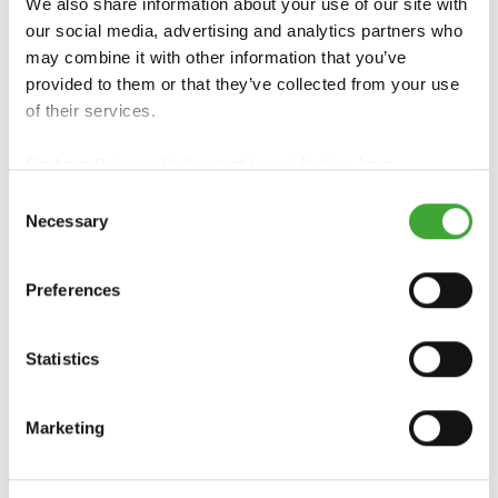
We also share information about your use of our site with
our social media, advertising and analytics partners who
may combine it with other information that you’ve
provided to them or that they’ve collected from your use
of their services.
Sede,
Lisboa
Norte
Fábrica
Find our
Privacy Policy
and
Legal Notice
here.
e Dep.
Consent
Necessary
Selection
Técnico
Preferences
CENTRO DE
Rua das
Rua Albino
EXPOSIÇÃO
Oliveiras, 42 -
José
Statistics
TREEHOUSE
Apt. 1042
Domingues,
Quinta de
297,
Estrada
Santa Rosa
P - 4470-
Marketing
Nacional 3,
P - 2680-458
034
Km. 5,9
Camarate
Moreira
Vila Nova