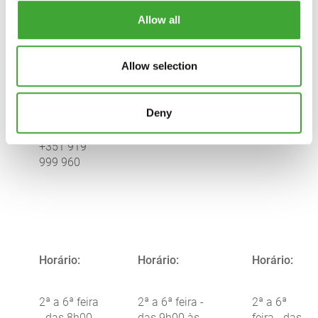
(Maia)
da Rainha
Telefone: +351
Allow all
P - 2050-
808 262 808
522
+351
Telefone:
Azambuja
219 484 000
+351 263
Allow selection
Telemóvel:+351
850 070
Telefone:
919 999 666
Telemóvel:
+351 263
Fax: +351 219
+351 919
Deny
850 070
484 099
999 960
Telemóvel:
+351 919
999 960
Horário:
Horário:
Horário:
2ª a 6ª feira
2ª a 6ª feira -
2ª a 6ª
- das 8h00
das 9h00 às
feira - das