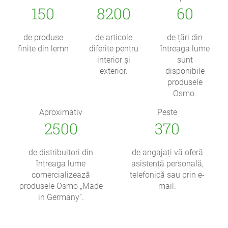
150
8200
60
de produse
de articole
de țări din
finite din lemn
diferite pentru
întreaga lume
interior și
sunt
exterior.
disponibile
produsele
Osmo.
Aproximativ
Peste
2500
370
de distribuitori din
de angajați vă oferă
întreaga lume
asistență personală,
comercializează
telefonică sau prin e-
produsele Osmo „Made
mail.
in Germany”.