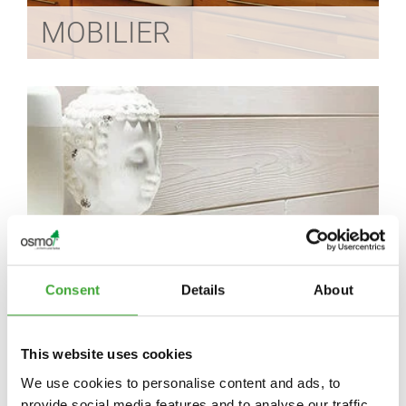
MOBILIER
PEREȚI ȘI TAVANE
Consent
Details
About
This website uses cookies
We use cookies to personalise content and ads, to
provide social media features and to analyse our traffic.