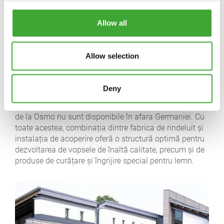
pot fi create multe structuri de suprafață diferite, de
exemplu o suprafață periată cu fibră pronunțată.
Allow all
Sistemele noastre de placare au fost distinse cu
diverse premii de design și decorează mai multe clădiri
și amenajări exterioare renumite. Multe dintre
Allow selection
produsele noastre finite din lemn cele mai populare
sunt finisate în fabrică cu propriile noastre acoperiri
naturale din ulei și ceară.
Deny
Din păcate, lemnul pentru grădină și fațadele din lemn
de la Osmo nu sunt disponibile în afara Germaniei. Cu
toate acestea, combinația dintre fabrica de rindeluit și
instalația de acoperire oferă o structură optimă pentru
dezvoltarea de vopsele de înaltă calitate, precum și de
produse de curățare și îngrijire special pentru lemn.