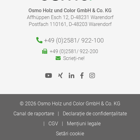
Osmo Liquid Wax Cleaner. Acest lucru se poate face și
localizat, de exemplu în zona ușilor și a căilor de
Osmo Holz und Color GmbH & Co. KG
trecere, fără a lăsa urme vizibile. În cazul unei uzuri
Affhüppen Esch 12, D-48231 Warendorf
mai puternice, podeaua trebuie tratată cu Osmo
Postfach 110161, D-48203 Warendorf
Hartwachs Oil.
+49 (0)2581/
922-100
+49 (0)2581/ 922-200
Scrieți-ne!
© 2026 Osmo Holz und Color GmbH & Co. KG
Canal de raportare
Declarație de confidențalitate
CGV
Mențiuni legale
Setări cookie