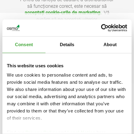
să funcționeze corect, este necesar să
acceptați cookie-urile de marketing.
. Vă
rugăm să ne acordați ulterior
consimțământul dumneavoastră
aici
, dacă
este cazul, pentru a vă putea indica
distribuitorul specializat din apropierea
Consent
Details
About
dumneavoastră.. Pentru mai multe
informații, consultați
Declarația noastră de
confidențialitate.
.
This website uses cookies
We use cookies to personalise content and ads, to
SETĂRI DE CONFIDENȚIALITATE
provide social media features and to analyse our traffic.
We also share information about your use of our site with
our social media, advertising and analytics partners who
may combine it with other information that you’ve
provided to them or that they’ve collected from your use
of their services.
Find our
Privacy Policy
and
Legal Notice
here.