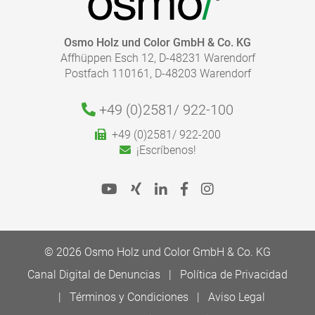
IR A LA MEDIATHECA
¿CUÁNTO RECUBRIMIENTO NECESITO?
Osmo Holz und Color GmbH & Co. KG
Affhüppen Esch 12, D-48231 Warendorf
Con nuestra calculadora de acabados, puede calcular
Postfach 110161, D-48203 Warendorf
de forma rápida y fácil la cantidad de recubrimiento
necesario.
Le rogamos que siga nuestras instrucciones de
+49 (0)2581/
922-100
aplicación de las Fichas de Producto para una
+49 (0)2581/ 922-200
aplicación correcta.
¡Escríbenos!
Ir a la Calculadora de acabados
© 2026 Osmo Holz und Color GmbH & Co. KG
Canal Digital de Denuncias
Política de Privacidad
Términos y Condiciones
Aviso Legal