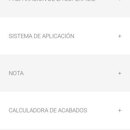
Preparación de la superficie:
SISTEMA DE APLICACIÓN
SET DE
BROCHA
RODILLO
PARA SUELOS
Sistema de aplicación:
NOTA
Nota:
CALCULADORA DE ACABADOS