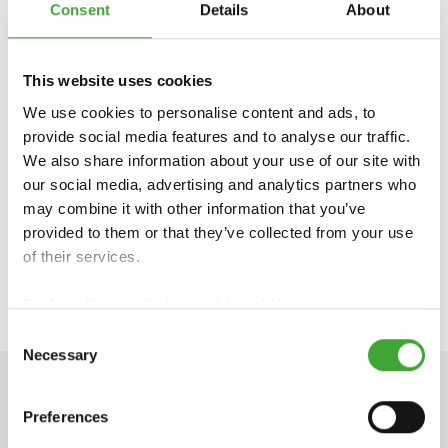
Consent
Details
About
This website uses cookies
We use cookies to personalise content and ads, to
provide social media features and to analyse our traffic.
We also share information about your use of our site with
PARA OBTENER INFORMACIÓN ESPECÍFICA
DE CADA PAÍS, PÓNGASE EN CONTACTO
our social media, advertising and analytics partners who
CON EL MAYORISTA O DISTRIBUIDOR
may combine it with other information that you’ve
ESPECIALIZADO DE SU LOCALIDAD:
provided to them or that they’ve collected from your use
of their services.
Find our
Privacy Policy
and
Legal Notice
here.
Consent
Necessary
Selection
DATOS TÉCNICOS
Preferences