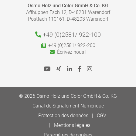
ALLER À LA MÉDIATHÈQUE
Osmo Holz und Color GmbH & Co. KG
Affhüppen Esch 12, D-48231 Warendorf
Calculez rapidement et facilement la quantité dont
Postfach 110161, D-48203 Warendorf
vous avez besoin.
Respectez les instructions indiquées dans nos fiches
produits.
+49 (0)2581/
922-100
Aller au calculateur de rendement
+49 (0)2581/ 922-200
Écrivez nous !
© 2026 Osmo Holz und Color GmbH & Co. KG
Canal de Signalement Numérique
Protection des données
CGV
Mentions légales
Paramètres de cookies