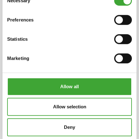
Necessary
Selection
30°C !
Preferences
NUMÉRO
TEINTE
BIDON LITRE
ARTICLE
Statistics
Marketing
100 g
13500016
7300 blanc
Allow all
100 g
13500012
Allow selection
100 g
13500013
Deny
7302 épicéa