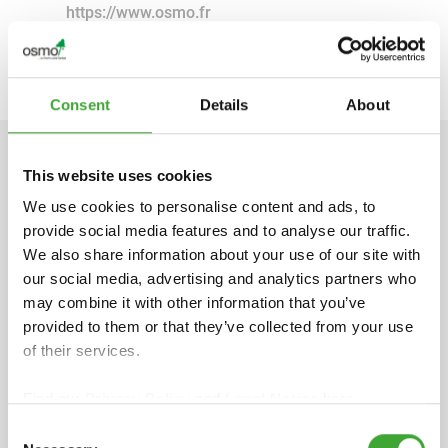
https://www.osmo.fr
info-export@osmo.de
Consent
Details
About
This website uses cookies
INFORMATIONS TECHNIQUE
We use cookies to personalise content and ads, to
provide social media features and to analyse our traffic.
We also share information about your use of our site with
our social media, advertising and analytics partners who
Fiche de données de sécurité
may combine it with other information that you’ve
pdf, 179 Ko
provided to them or that they’ve collected from your use
of their services.
DURÉE DE STOCKAGE
Find our
Privacy Policy
and
Legal Notice
here.
5 ans et plus, si le produit est conservé dans son
conditionnement d’origine non ouvert. Ne pas
Consent
exposer au gel ni à des températures au-delà de