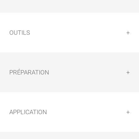
OUTILS
PRÉPARATION
Préparation :
APPLICATION
PINCEAUX
KIT ROULEAU
PLATS
PARQUET
Application :