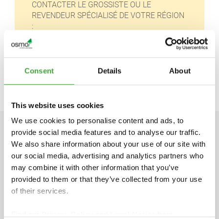
CONTACTER LE GROSSISTE OU LE
REVENDEUR SPÉCIALISÉ DE VOTRE RÉGION
:
https://www.osmo.fr
info-export@osmo.de
Consent
Details
About
This website uses cookies
We use cookies to personalise content and ads, to
provide social media features and to analyse our traffic.
INFORMATIONS TECHNIQUE
We also share information about your use of our site with
our social media, advertising and analytics partners who
may combine it with other information that you’ve
provided to them or that they’ve collected from your use
of their services.
Fiche technique
pdf, 169 Ko
Find our
Privacy Policy
and
Legal Notice
here.