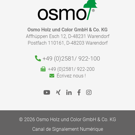
CATALOGUE - COULEUR ET PROTECTION POUR
L'INTÉRIEUR
pdf, 7 Mo
QUELLE QUANTITÉ DE FINITION EST NÉCESSAIRE ?
ALLER À LA MÉDIATHÈQUE
Osmo Holz und Color GmbH & Co. KG
Affhüppen Esch 12, D-48231 Warendorf
Calculez rapidement et facilement la quantité dont
Postfach 110161, D-48203 Warendorf
vous avez besoin.
Respectez les instructions indiquées dans nos fiches
produits.
+49 (0)2581/
922-100
Aller au calculateur de rendement
+49 (0)2581/ 922-200
Écrivez nous !
Avis de sécurité :
© 2026 Osmo Holz und Color GmbH & Co. KG
Canal de Signalement Numérique