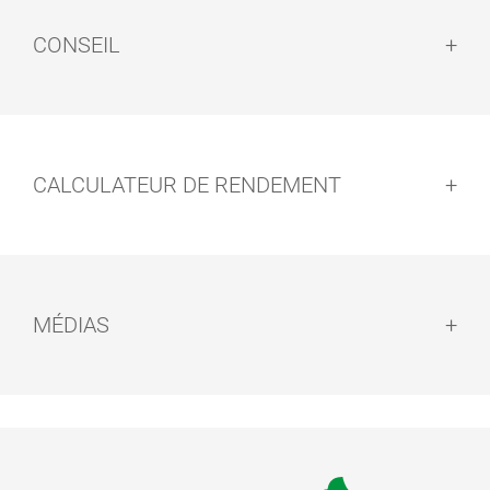
CONSEIL
Conseil :
CALCULATEUR DE RENDEMENT
Nettoyage des outils :
MÉDIAS
Séchage :