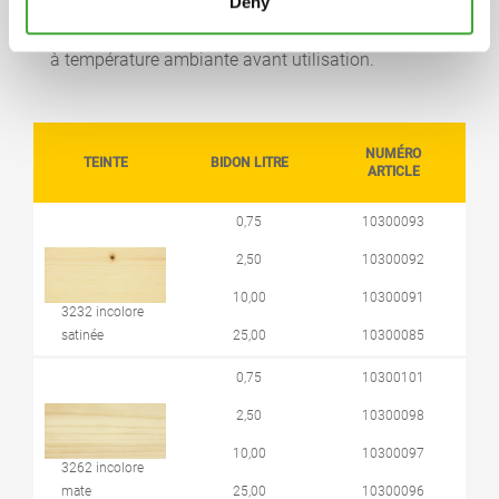
Deny
contenant initial bien fermé. Si le produit est
devenu trop épais à cause du gel, l’entreposer 24h
à température ambiante avant utilisation.
NUMÉRO
TEINTE
BIDON LITRE
ARTICLE
0,75
10300093
2,50
10300092
10,00
10300091
3232 incolore
satinée
25,00
10300085
0,75
10300101
2,50
10300098
10,00
10300097
3262 incolore
mate
25,00
10300096