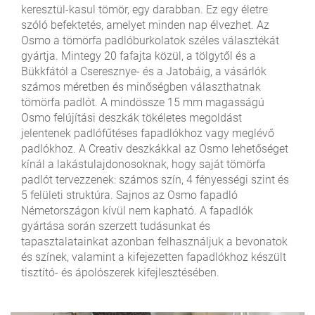
keresztül-kasul tömör, egy darabban. Ez egy életre
szóló befektetés, amelyet minden nap élvezhet. Az
Osmo a tömörfa padlóburkolatok széles választékát
gyártja. Mintegy 20 fafajta közül, a tölgytől és a
Bükkfától a Cseresznye- és a Jatobáig, a vásárlók
számos méretben és minőségben választhatnak
tömörfa padlót. A mindössze 15 mm magasságú
Osmo felújítási deszkák tökéletes megoldást
jelentenek padlófűtéses fapadlókhoz vagy meglévő
padlókhoz. A Creativ deszkákkal az Osmo lehetőséget
kínál a lakástulajdonosoknak, hogy saját tömörfa
padlót tervezzenek: számos szín, 4 fényességi szint és
5 felületi struktúra. Sajnos az Osmo fapadló
Németországon kívül nem kapható. A fapadlók
gyártása során szerzett tudásunkat és
tapasztalatainkat azonban felhasználjuk a bevonatok
és színek, valamint a kifejezetten fapadlókhoz készült
tisztító- és ápolószerek kifejlesztésében.