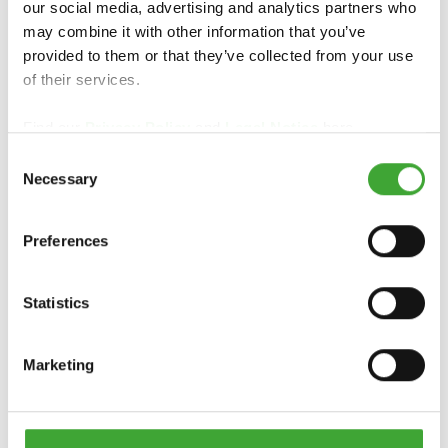
our social media, advertising and analytics partners who
Osmo megtanulta, hogy az ilyen felületeken milyen
may combine it with other information that you’ve
feltételeket kell biztosítani a fa felületkezelésnek. A
provided to them or that they’ve collected from your use
fának meg kell őriznie természetes tulajdonságait,
of their services.
és képesnek kell lennie a nedvesség felvételére és
leadására. Az Osmo Keményviasz Olaj, a
Find our
Privacy Policy
and
Legal Notice
here.
természetes olajon és viaszon alapuló fa
felületkezelés nyitott pórusú, légáteresztő és tartós
Consent
felületet hoz létre. Az Osmo Keményviasz Olaj az
Necessary
Selection
alapja más fa felületkezeléseknek és
padlófestékeknek.
Preferences
Az ilyen kiváló minőségű fapadlók optimális
tisztítást és ápolást igényelnek. A lábnyomok,
szennyeződések és foltok könnyen eltávolíthatók
Statistics
egy nedves felmosórongy és egy kis Osmo Tisztító
és ápoló segítségével. A makacs szennyeződések
Marketing
vagy erősen kopott területek esetén az Osmo
viaszos ápoló és tisztítószer hasznos eszköz. Az
ápolószerben található természetes viaszoknak és
olajoknak köszönhetően a padló felfrissül és úgy