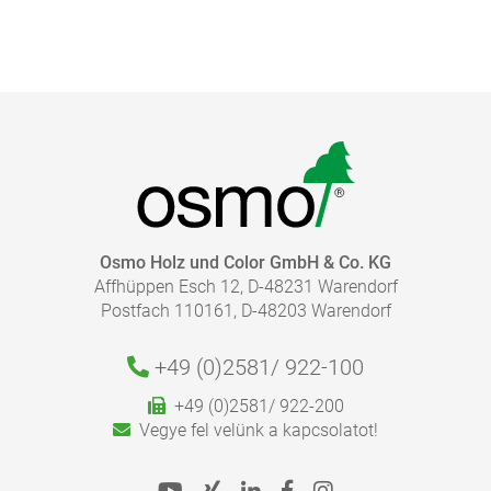
sima
kefélt
strukturált
Osmo Holz und Color GmbH & Co. KG
Affhüppen Esch 12, D-48231 Warendorf
IN WELCHEM ZUSTAND BEFINDET SICH DIE
Postfach 110161, D-48203 Warendorf
OBERFLÄCHE?
+49 (0)2581/
922-100
+49 (0)2581/ 922-200
Vegye fel velünk a kapcsolatot!
új / kezeletlen
kopott