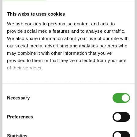
This website uses cookies
We use cookies to personalise content and ads, to
provide social media features and to analyse our traffic.
We also share information about your use of our site with
BELTŐ TERÜLET
our social media, advertising and analytics partners who
may combine it with other information that you’ve
provided to them or that they’ve collected from your use
of their services.
Find our
Privacy Policy
and
Legal Notice
here.
Consent
Necessary
Selection
Preferences
KÜLSŐ TERÜLET
Statistics