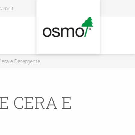
enditore
era e Detergente
 CERA E