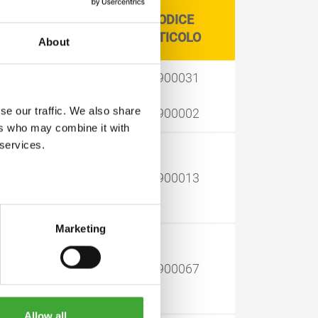
DIMENSIONI
CODICE
LATTA LITRO
ARTICOLO
About
0,50
13900031
se our traffic. We also share
1,00
13900002
ers who may combine it with
 services.
10,00
13900013
Marketing
0,50
13900067
Allow all