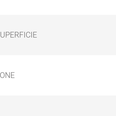
UPERFICIE
KIT PULIZIA
SISTEMA
H
PER
TELESCOPICO
PAVIMENTI
MANUALE
IONE