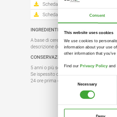
Scheda tecnica del prodotto
Scheda di sicurezza
Consent
INGREDIENTI
This website uses cookies
A base di cere vegetali; paraffina, idrocarbu
We use cookies to personalis
descrizione dettagliata degli ingredienti è d
information about your use of
other information that you’ve
CONSERVAZIONE
Find our
Privacy Policy
and
5 anni o più se chiuso ermeticamente nella
Se ispessito dal gelo, conservare a tempe
Consent
24 ore prima dell'utilizzo.
Necessary
Selection
Deny