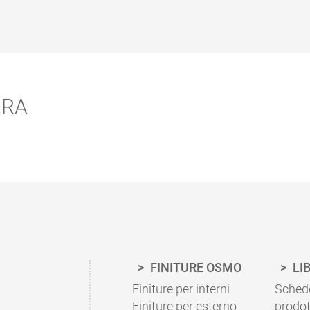
URA
DI QUANTA FINITURA HO BISOGNO?
Grazie al nostro calcolatore di finitura, il corretto qu
progetto può essere calcolato in maniera facile e ve
Per la corretta applicazione, si prega di seguire i no
del prodotto.
FINITURE OSMO
LI
Vai al calcolatore di finitura
Finiture per interni
Schede
Finiture per esterno
prodot