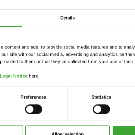
pdf, 103 KB
CODICE COLORE
pdf, 171 KB
Details
ri alifatici (> 30%). Una
3029 incolore
e content and ads, to provide social media features and to analy
isponibile su richiesta.
 our site with our social media, advertising and analytics partn
 provided to them or that they’ve collected from your use of their
Legal Notice
here.
 sua confezione originale.
3029 incolore
ratura ambiente per almeno
Preferences
Statistics
3087 bianco
Allow selection