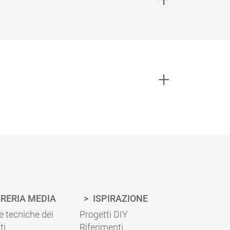
antitativo di finitura necessario per il tuo
loce.
stri consigli indicari nella scheda tecnica
BRERIA MEDIA
ISPIRAZIONE
 tecniche dei
Progetti DIY
ti
Riferimenti