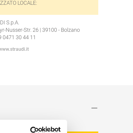
IZZATO LOCALE:
I S.p.A.
r-Nusser-Str. 26 | 39100 - Bolzano
9 0471 30 44 11
www.straudi.it