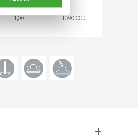
1,00
13900055