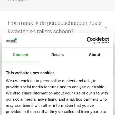
Ja, de kleurtinten van individuele producten kunnen
naar wens met elkaar worden gemengd. Zo kunnen de
Hoe maak ik de gereedschappen zoals
kleurtinten van Osmo Wood Decorwas onderling
gemengd worden om een ​​nog grotere variatie aan
kwasten en rollers schoon?
kleuren te creëren.
Met Osmo Kwastenreiniger of een terpentine uit de
bouwmarkt.
Hoe lang gaat een met Osm behandeld
Consent
Details
About
oppervlak mee?
This website uses cookies
De duurzaamheid van een houtafwerking is niet alleen
We use cookies to personalise content and ads, to
afhankelijk van het product en de locatie van het hout,
Zijn de producten van Osmo geschikt
provide social media features and to analyse our traffic.
maar ook van de mate van verwering. Bij renovatie
We also share information about your use of our site with
dient daarom altijd rekening gehouden te worden met
voor mensen met allergieën?
our social media, advertising and analytics partners who
deze punten. Door routinematig de toestand van het
may combine it with other information that you’ve
oppervlak te observeren, kan een geschikt moment om
Dat hangt helemaal af van het product en het soort
provided to them or that they’ve collected from your use
te renoveren worden bepaald.