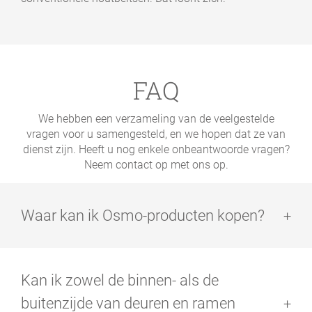
FAQ
We hebben een verzameling van de veelgestelde
vragen voor u samengesteld, en we hopen dat ze van
dienst zijn. Heeft u nog enkele onbeantwoorde vragen?
Neem contact op met ons op.
Waar kan ik Osmo-producten kopen?
Osmo verkoopt uitsluitend aan gespecialiseerde
dealers met een eigen magazijn, maar een kleine
Kan ik zowel de binnen- als de
selectie producten is ook verkrijgbaar bij bouwmarkten.
Rechtstreekse verkoop aan eindgebruikers is niet
buitenzijde van deuren en ramen