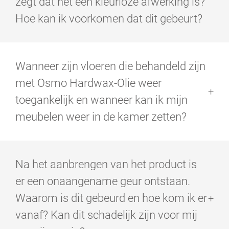
zegt dat het een kleurloze afwerking is?
Hoe kan ik voorkomen dat dit gebeurt?
Onze houtafwerkingen versterken de kleur van het hout
en brengen de houtnerf naar voren. Zelfs wanneer de
Wanneer zijn vloeren die behandeld zijn
afwerking droog is, ziet het houtoppervlak er nog
steeds uit alsof het nat is. Dit is wat we een
met Osmo Hardwax-Olie weer
"permanente wet-look" noemen. Gebruik om dit te
toegankelijk en wanneer kan ik mijn
voorkomen Osmo Hardwax-Olie Effect Natural, dat een
kleine hoeveelheid witte pigmenten bevat om dit effect
meubelen weer in de kamer zetten?
tegen te gaan. Alleen geschikt voor lichte houtsoorten.
Net behandelde oppervlakken zijn toegankelijk zodra
de Hardwax-Olie ca. 24 uur heeft gedroogd. Meubels
Na het aanbrengen van het product is
met poten, waardoor de lucht eronder kan circuleren,
kunnen ook na ca. 24 uur worden teruggeplaatst.
er een onaangename geur ontstaan.
Voorwerpen waar de lucht niet onder kan circuleren,
Waarom is dit gebeurd en hoe kom ik er
zoals vloerkleden , dienen 4 weken niet op de vloer te
worden geplaatst, de Hardwax-Oliel moet volledig
vanaf? Kan dit schadelijk zijn voor mij
uitgehardt zijn.