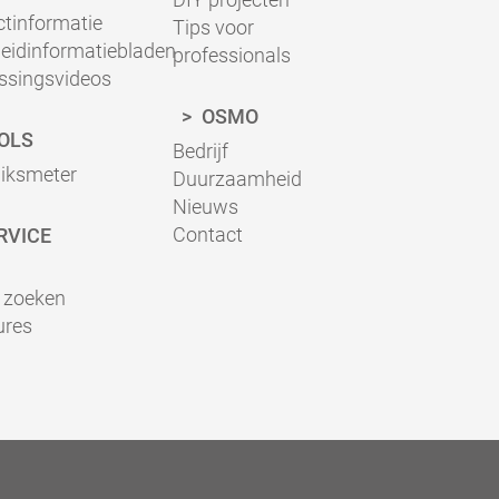
tinformatie
Tips voor
heidinformatiebladen
professionals
ssingsvideos
OSMO
OLS
Bedrijf
uiksmeter
Duurzaamheid
Nieuws
Contact
RVICE
 zoeken
ures