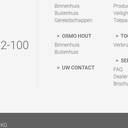
Binnenhuis
Produc
Buitenhuis
Veilig
Gereedschappen
Toepa
OSMO HOUT
TO
2-100
Binnenhuis
Verbr
Buitenhuis
SE
UW CONTACT
FAQ
Dealer
Broch
 KG