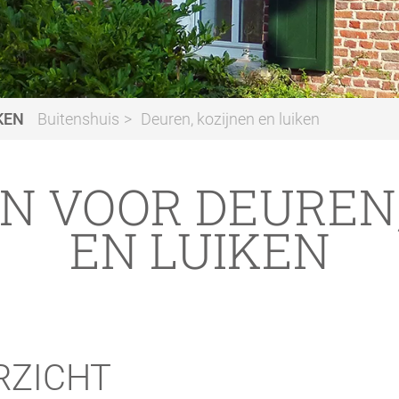
KEN
Buitenshuis
Deuren, kozijnen en luiken
N VOOR DEUREN,
EN LUIKEN
RZICHT