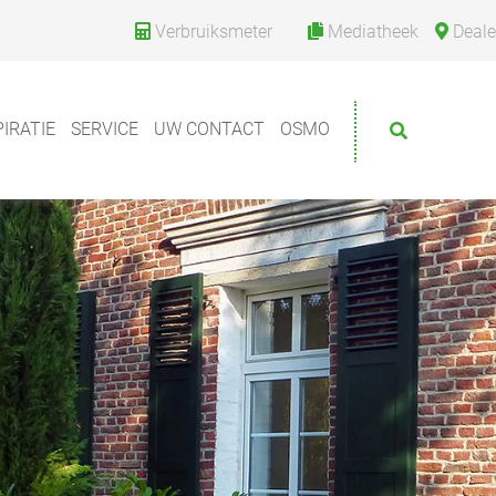
Verbruiksmeter
Mediatheek
Deale
PIRATIE
SERVICE
UW CONTACT
OSMO