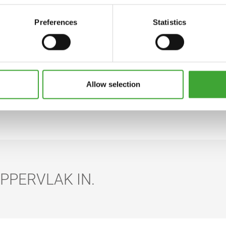
BUITENSHUIS
Preferences
Statistics
Allow selection
WILT U GEBRUIKEN?
PPERVLAK IN.