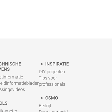
CHNISCHE
INSPIRATIE
VENS
DIY projecten
tinformatie
Tips voor
heidinformatiebladen
professionals
ssingsvideos
OSMO
OLS
onbekende
Bedrijf
ing
oppervlakteafwerking
uiksmeter
Duurzaamheid