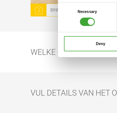
Consent
BINNENSHUIS
Necessary
Selection
Deny
WELKE OSMO PRODUCT 
VUL DETAILS VAN HET O
KIES EEN OSMO PRODUCT