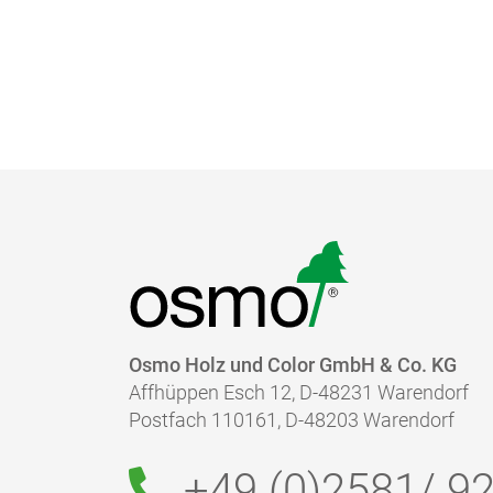
GEEF DE STAAT VAN DE OPPERVLAKTE 
KIES EEN OSMO PRODUCT
glad
IN WELKE STAAT IS HET OPPERVLAK?
Osmo Holz und Color GmbH & Co. KG
Affhüppen Esch 12, D-48231 Warendorf
Postfach 110161, D-48203 Warendorf
+49 (0)2581/
92
nieuw / onbehandeld