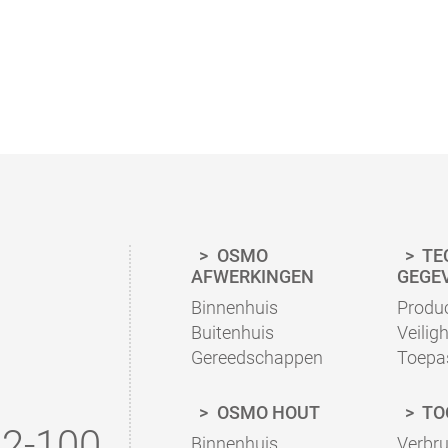
AAN.
geborsteld
getextureerd
OSMO
TE
AFWERKINGEN
GEGE
Binnenhuis
Produc
Buitenhuis
Veilig
Gereedschappen
Toepa
OSMO HOUT
TO
2-100
gebruikt
bestaande Osmo afwerk
Binnenhuis
Verbr