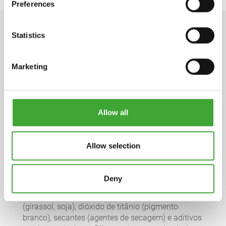
Preferences
Statistics
DADOS TÉCNICOS
Marketing
Ficha técnica
pdf, 151 KB
Allow all
Ficha de dados de segurança
Allow selection
pdf, 191 KB
INGREDIENTES
Deny
Fabricado à base de óleos naturais de plantas
(girassol, soja), dióxido de titânio (pigmento
branco), secantes (agentes de secagem) e aditivos