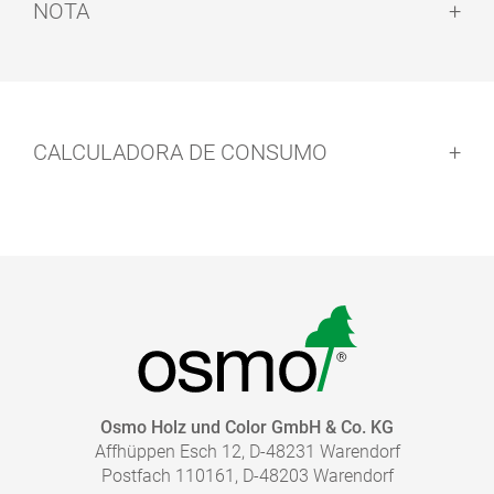
NOTA
Nota:
CALCULADORA DE CONSUMO
Precauções de segurança:
Limpeza dos utensílios:
Tempo de secagem:
Osmo Holz und Color GmbH & Co. KG
Resíduos:
Affhüppen Esch 12, D-48231 Warendorf
Postfach 110161, D-48203 Warendorf