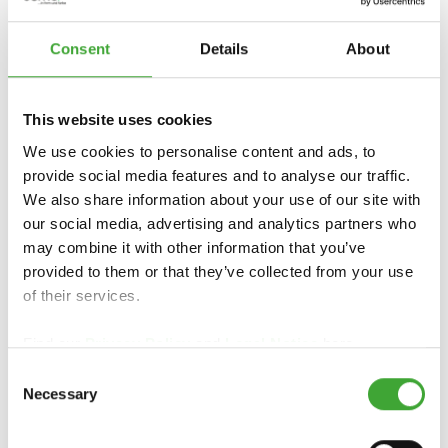
Consent
Details
About
PARA OBTER INFORMAÇÕES ESPECÍFICAS
DE CADA PAÍS, CONTACTE O GROSSISTA OU
This website uses cookies
REVENDEDOR ESPECIALIZADO LOCAL:
We use cookies to personalise content and ads, to
provide social media features and to analyse our traffic.
We also share information about your use of our site with
our social media, advertising and analytics partners who
may combine it with other information that you’ve
Jular Madeiras, S.A.
provided to them or that they’ve collected from your use
Rua das Oliveiras 42
of their services.
2680-458 Camarate
Portugal
Find our
Privacy Policy
and
Legal Notice
here.
https://jular.pt/en/brands/osmo/
Consent
mail@jular.pt
Necessary
Selection