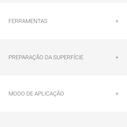
FERRAMENTAS
PREPARAÇÃO DA SUPERFÍCIE
Preparação da superfície:
MODO DE APLICAÇÃO
CONJUNTO
TRINCHA DE
DE ROLO E
PELO
ESCOVA
Modo de aplicação: