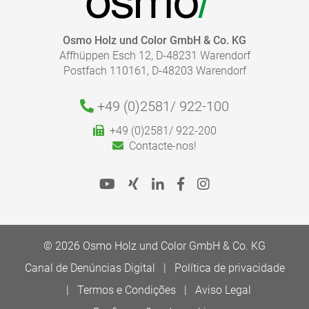
QUE QUANTIDADE DE REVESTIMENTO PRECISO?
Osmo Holz und Color GmbH & Co. KG
Affhüppen Esch 12, D-48231 Warendorf
Com a nossa calculadora de consumo, consegue
Postfach 110161, D-48203 Warendorf
calcular de forma fácil e rápida a quantidade certa de
revestimento necessário para o seu projeto.
Por favor, siga as nossas sugestões nas fichas de
+49 (0)2581/
922-100
informações do produto para a aplicação correta.
+49 (0)2581/ 922-200
Precauções de segurança:
Ir para a Calculadora de Consumo
Contacte-nos!
MAIS REFERÊNCIAS
© 2026 Osmo Holz und Color GmbH & Co. KG
Canal de Denúncias Digital
Política de privacidade
Resíduos:
Termos e Condições
Aviso Legal