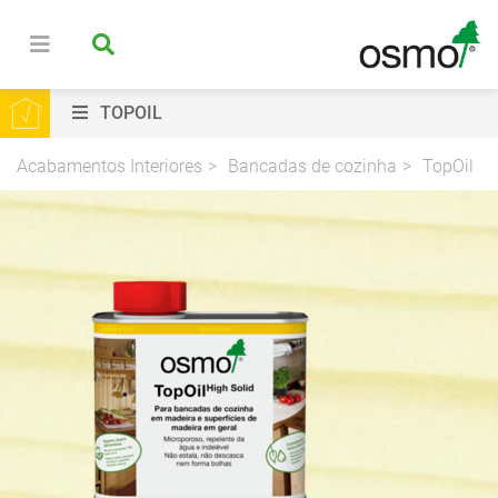
TOPOIL
Acabamentos Interiores
Bancadas de cozinha
TopOil