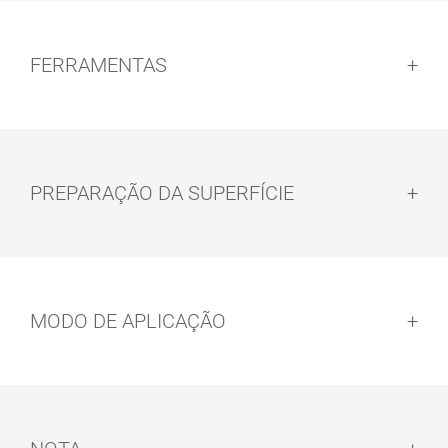
FERRAMENTAS
0,50
13900138
3038 Terra
Acetinado
PREPARAÇÃO DA SUPERFÍCIE
0,50
13900139
3039 Grafite
Preparação da superfície:
Acetinado
MODO DE APLICAÇÃO
CONJUNTO
TRINCHA DE
DE ROLO E
PELO
ESCOVA
Modo de aplicação: