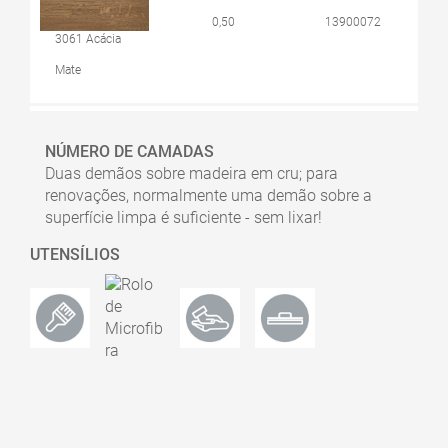
0,50
13900072
3061 Acácia
Mate
NÚMERO DE CAMADAS
Duas demãos sobre madeira em cru; para
0,50
10300061
renovações, normalmente uma demão sobre a
3068 Natural
superfície limpa é suficiente - sem lixar!
Mate
UTENSÍLIOS
0,50
13900137
3037 Branco
Acetinado