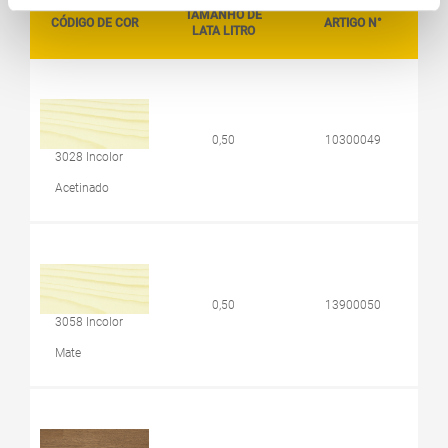
TAMANHO DE
CÓDIGO DE COR
ARTIGO N°
LATA LITRO
0,50
10300049
3028 Incolor
Acetinado
0,50
13900050
3058 Incolor
Mate