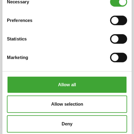
Necessary
Selection
INGREDIENTES
Preferences
Fabricado à base de óleos naturais de plantas
(óleo de girassol, óleo de soja, óleo de cardo) e
ceras, parafina, secantes (agentes de secagem) e
Statistics
aditivos repelentes da água. Diluente
desaromatizado (sem benzeno). Informações
Marketing
detalhadas sobre os ingredientes disponíveis
mediante pedido.
ARMAZENAMENTO
Allow all
5 anos ou superior, se o produto se mantiver na
embalagem fechada original. Se o produto ficar
mais espesso devido ao gelo, manter à
Allow selection
temperatura ambiente durante 24 horas antes de
usar.
Deny