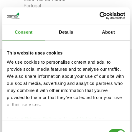
Portugal
https://jular.pt/en/brands/osmo/
mail@jular.pt
Consent
Details
About
This website uses cookies
We use cookies to personalise content and ads, to
DADOS TÉCNICOS
provide social media features and to analyse our traffic.
We also share information about your use of our site with
our social media, advertising and analytics partners who
may combine it with other information that you’ve
provided to them or that they’ve collected from your use
Ficha técnica
of their services.
pdf, 168 KB
Find our
Privacy Policy
and
Legal Notice
here.
Ficha de dados de segurança
Consent
pdf, 178 KB