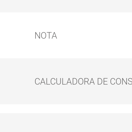
NOTA
Nota:
CALCULADORA DE CON
Precauções de segurança:
Resíduos: