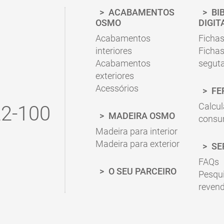
Por favor, siga as nossas sugestões nas fichas de
ACABAMENTOS
BI
correta.
OSMO
DIGIT
Acabamentos
Fichas
Ir para a Calculadora de Consumo
interiores
Fichas
Acabamentos
segut
exteriores
Acessórios
FE
Calcul
2-100
MADEIRA OSMO
cons
Madeira para interior
Madeira para exterior
SE
FAQs
O SEU PARCEIRO
Pesqu
reven