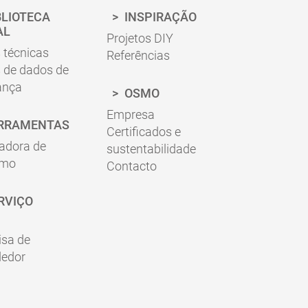
 informações do produto para a aplicação
BLIOTECA
INSPIRAÇÃO
AL
Projetos DIY
 técnicas
Referências
 de dados de
ança
OSMO
Empresa
RRAMENTAS
Certificados e
adora de
sustentabilidade
umo
Contacto
RVIÇO
isa de
dedor