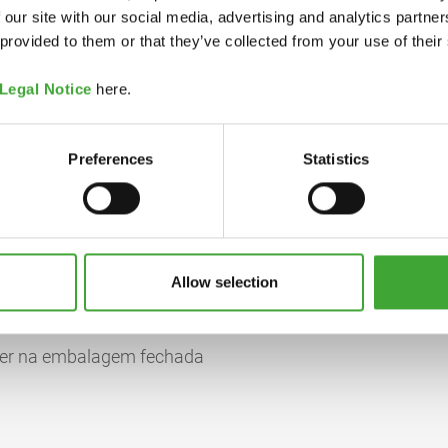
 our site with our social media, advertising and analytics partn
 provided to them or that they’ve collected from your use of their
pdf, 125 KB
CÓDIGO DE COR
Legal Notice
here.
pdf, 195 KB
Preferences
Statistics
anos, isoalcanos,
8000 Incolor
redientes de acordo com
os alifáticos > 30%; Índice
Allow selection
iver na embalagem fechada