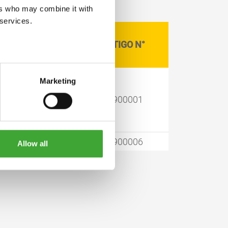
ers who may combine it with
 services.
TAMANHO DE
ARTIGO N°
LATA LITRO
Marketing
1,00
13900001
25,00
13900006
Allow all