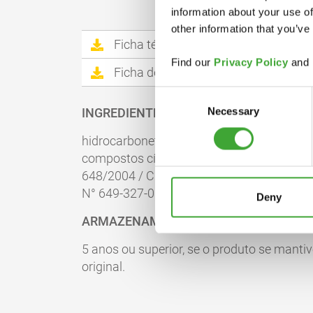
information about your use of
other information that you’ve
Ficha técnica
Find our
Privacy Policy
and
Ficha de dados de segurança
Consent
Necessary
Selection
INGREDIENTES
hidrocarbonetos alifáticos, C10-C13, n-alc
compostos cíclicos, aromáticos < 2%. Ing
648/2004 / CE (Anexo VII A): hidrocarbonet
N° 649-327-00-6
Deny
ARMAZENAMENTO
5 anos ou superior, se o produto se mant
original.