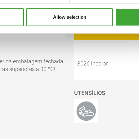
Allow selection
pdf, 76 KB
CÓDIGO DE COR
pdf, 156 KB
iver na embalagem fechada
8026 Incolor
ras superiores a 30 ºC!
UTENSÍLIOS