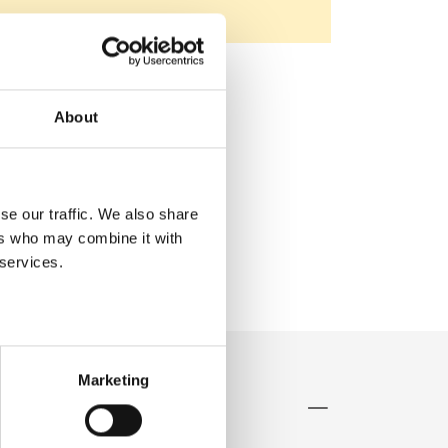
adeiras, S.A.
 Oliveiras 42
58 Camarate
About
al
/jular.pt/en/brands/osmo/
lar.pt
se our traffic. We also share
ers who may combine it with
 services.
Marketing