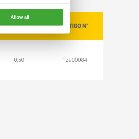
Allow all
TAMANHO DE
ARTIGO N°
LATA LITRO
0,50
12900084