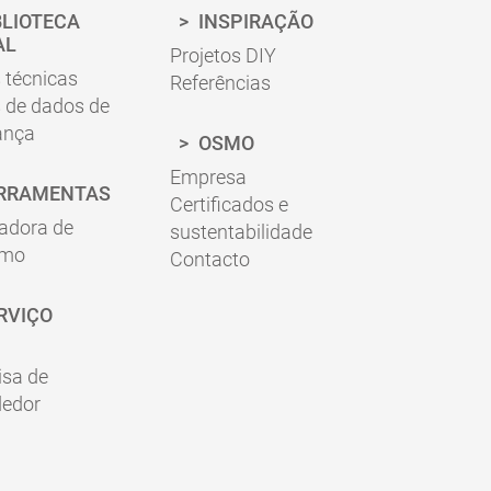
 informações do produto para a aplicação
BLIOTECA
INSPIRAÇÃO
AL
Projetos DIY
 técnicas
Referências
 de dados de
ança
OSMO
Empresa
RRAMENTAS
Certificados e
adora de
sustentabilidade
umo
Contacto
RVIÇO
isa de
dedor