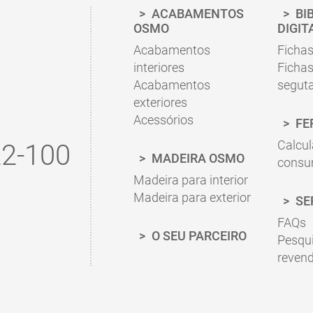
Por favor, siga as nossas sugestões nas fichas de
ACABAMENTOS
BI
correta.
OSMO
DIGIT
Acabamentos
Fichas
Ir para a Calculadora de Consumo
interiores
Fichas
Acabamentos
segut
exteriores
Acessórios
FE
Calcul
2-100
MADEIRA OSMO
cons
Madeira para interior
Madeira para exterior
SE
FAQs
O SEU PARCEIRO
Pesqu
reven