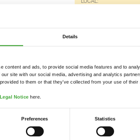
LOCAL:
Jular M
Rua das
2680-4
Details
Portug
https:/
mail@ju
e content and ads, to provide social media features and to analy
 our site with our social media, advertising and analytics partn
 provided to them or that they’ve collected from your use of their
Legal Notice
here.
Preferences
Statistics