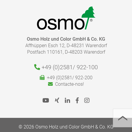
Osmo Holz und Color GmbH & Co. KG
Affhüppen Esch 12, D-48231 Warendorf
Postfach 110161, D-48203 Warendorf
+49 (0)2581/
922-100
QUE QUANTIDADE DE REVESTIMENTO PRECISO?
+49 (0)2581/ 922-200
Com a nossa calculadora de consumo, consegue
Contacte-nos!
calcular de forma fácil e rápida a quantidade certa de
revestimento necessário para o seu projeto.
Por favor, siga as nossas sugestões nas fichas de
informações do produto para a aplicação correta.
Ir para a Calculadora de Consumo
© 2026 Osmo Holz und Color GmbH & Co. KG