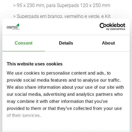
> 95 x 230 mm, para Superpads 120 x 250 mm
> Superpads em branco, vermelho e verde, e Kit
para Aplicação de Óleo estão disponíveis como
acessórios
> Adequado para alça telescópica do sistema
Consent
Details
About
Osmo
This website uses cookies
We use cookies to personalise content and ads, to
provide social media features and to analyse our traffic.
We also share information about your use of our site with
PARA OBTER INFORMAÇÕES ESPECÍFICAS
our social media, advertising and analytics partners who
DE CADA PAÍS, CONTACTE O GROSSISTA OU
may combine it with other information that you’ve
REVENDEDOR ESPECIALIZADO LOCAL:
provided to them or that they’ve collected from your use
of their services.
Find our
Privacy Policy
and
Legal Notice
here.