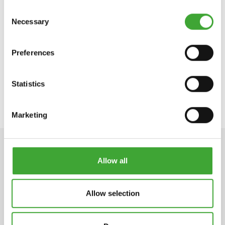
Consent
Jular Madeiras, S.A.
Necessary
Selection
Rua das Oliveiras 42
2680-458 Camarate
Preferences
Portugal
https://jular.pt/en/brands/osmo/
Statistics
mail@jular.pt
Marketing
DADOS TÉCNICOS
Allow all
Allow selection