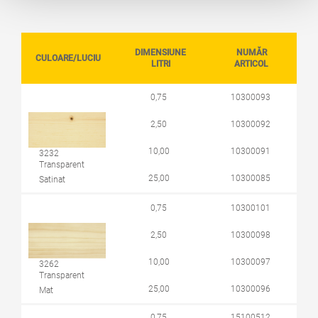
DIMENSIUNE
NUMĂR
CULOARE/LUCIU
LITRI
ARTICOL
0,75
10300093
2,50
10300092
10,00
10300091
3232
Transparent
25,00
10300085
Satinat
0,75
10300101
2,50
10300098
10,00
10300097
3262
Transparent
25,00
10300096
Mat
0,75
15100512