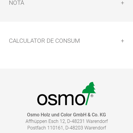
NOTĂ
Note:
CALCULATOR DE CONSUM
Curățarea uneltelor:
Timp de uscare:
Osmo Holz und Color GmbH & Co. KG
®
Affhüppen Esch 12, D-48231 Warendorf
Postfach 110161, D-48203 Warendorf