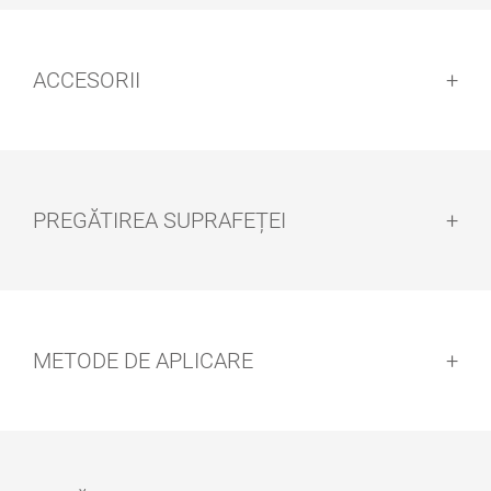
ACCESORII
PREGĂTIREA SUPRAFEȚEI
Pregătirea suprafeței:
METODE DE APLICARE
®
SET ROLĂ
PENSULĂ
PODELE
Metode de aplicare: