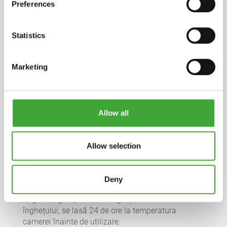
Preferences
Statistics
Fișă de siguranță
pdf, 209 KB
Marketing
INGREDIENTE
Liant pe bază de uleiuri vegetale naturale (ulei de
floarea-soarelui, ulei de soia, ulei de șofrănel) și
Allow all
ceruri, parafină, sicativi (agenți de uscare) și aditivi
hidrofugi. White spirit dearomatizat (fără benzen).
Declarația detaliată a ingredientelor este
Allow selection
disponibilă la cerere.
DEPOZITARE
Deny
5 ani sau mai mult, dacă este păstrat în ambalajul
original sigilat; dacă s-a îngroșat din cauza
înghețului, se lasă 24 de ore la temperatura
camerei înainte de utilizare.