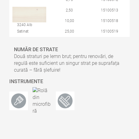
2,50
15100513
10,00
15100518
3240 Alb
Satinat
25,00
15100519
NUMĂR DE STRATE
Două straturi pe lemn brut; pentru renovări, de
regulă este suficient un singur strat pe suprafața
curată – fără șlefuire!
INSTRUMENTE