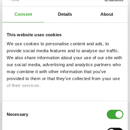
Consent
Details
About
This website uses cookies
We use cookies to personalise content and ads, to
Inmotion Trade SRL
provide social media features and to analyse our traffic.
Ion Bogdan 32
We also share information about your use of our site with
410129 Oradea
our social media, advertising and analytics partners who
Tel.: +40 359 433324
may combine it with other information that you’ve
https://www.osmoshop.ro
provided to them or that they’ve collected from your use
of their services.
Find our
Privacy Policy
and
Legal Notice
here.
Consent
Necessary
Selection
DATE TEHNICE