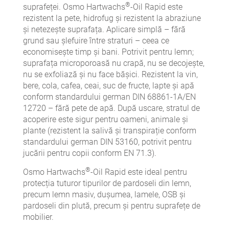
®
suprafeței. Osmo Hartwachs
-Oil Rapid este
rezistent la pete, hidrofug și rezistent la abraziune
și netezește suprafața. Aplicare simplă – fără
grund sau șlefuire între straturi – ceea ce
economisește timp și bani. Potrivit pentru lemn;
suprafața microporoasă nu crapă, nu se decojește,
nu se exfoliază și nu face bășici. Rezistent la vin,
bere, cola, cafea, ceai, suc de fructe, lapte și apă
conform standardului german DIN 68861-1A
/EN
12720
– fără pete de apă. După uscare, stratul de
acoperire este sigur pentru oameni, animale și
plante (rezistent la salivă și transpirație conform
standardului german DIN 53160, potrivit pentru
jucării pentru copii conform EN 71.3).
®
Osmo Hartwachs
-Oil Rapid este ideal pentru
protecția tuturor tipurilor de pardoseli din lemn,
precum lemn masiv, dușumea, lamele, OSB și
pardoseli din plută, precum și pentru suprafețe de
mobilier.