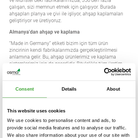
ve Münster'deki fabrikalarımızda, 350'den fazla
çalışan, sizi memnun etmek için çalışıyor. Burada
ahşapları planya ve çivi ile işliyor, ahşap kaplamaları
geliştiriyor ve üretiyoruz.
Almanya'dan ahşap ve kaplama
“Made in Germany” etiketi bizim için tüm ürün
zincirinin kendi fabrikalarımızda gerçekleştirilmesi
anlamına gelir. Bu, ahşap ürünlerimiz ve kaplama
sistemlerimiz için de geçerlidir. Böylelikle tüm üretim
aşamalarında kaliteyi her an kontrol edebilir ve garanti
edebiliriz.
Ahşap, renkli ahşap veya renklendirilmiş ahşap:
Consent
Details
About
bizimle güvende olabilirsiniz.
This website uses cookies
We use cookies to personalise content and ads, to
provide social media features and to analyse our traffic.
We also share information about your use of our site with