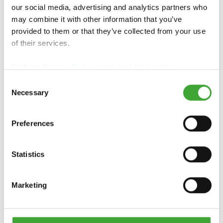
our social media, advertising and analytics partners who
may combine it with other information that you’ve
provided to them or that they’ve collected from your use
of their services.
Find our
Privacy Policy
and
Legal Notice
here.
Consent
Necessary
Selection
Preferences
Statistics
İLETİŞİM:
Marketing
TELEFON:
+49 (0)2581/ 922-100