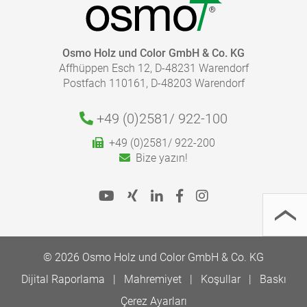
önlemek için mümkün olduğunca sık kutuyu kapalı
tutmanız önerilir. Karıştırma çubuğu veya yarıklı
karıştırma çubuğu gibi aletler de karıştırmak için
yararlıdır.
Osmo Holz und Color GmbH & Co. KG
Affhüppen Esch 12, D-48231 Warendorf
Postfach 110161, D-48203 Warendorf
+49 (0)2581/
922-100
+49 (0)2581/ 922-200
Bize yazın!
© 2026 Osmo Holz und Color GmbH & Co. KG
Dijital Raporlama
Mahremiyet
Koşullar
Baskı
Çerez Ayarları