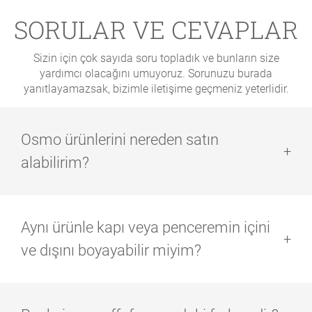
SORULAR VE CEVAPLAR
Sizin için çok sayıda soru topladık ve bunların size
yardımcı olacağını umuyoruz. Sorunuzu burada
yanıtlayamazsak, bizimle iletişime geçmeniz yeterlidir.
Osmo ürünlerini nereden satın
alabilirim?
Osmo, ürünlerini yalnızca stok tutan uzman
perakendeciler aracılığıyla veya hırdavat mağazaları
Aynı ürünle kapı veya penceremin içini
aracılığıyla küçük çeşitler halinde satmaktadır. Nihai
müşterilere doğrudan satış yoktur. Size en yakın uzman
ve dışını boyayabilir miyim?
bayiyi bulmak için ana sayfamızdaki
bayi aramay
kullanabilirsiniz.
Evet, bu mümkün. Osmo iç cephe boyaları dış
mekanlarda da kullanılabilir. Ancak bunlar havanın