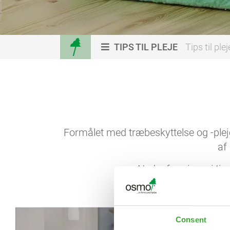
TIPS TIL PLEJE
Tips til plej
Formålet med træbeskyttelse og -plej
af
Nedenfor giver vi tip
Consent