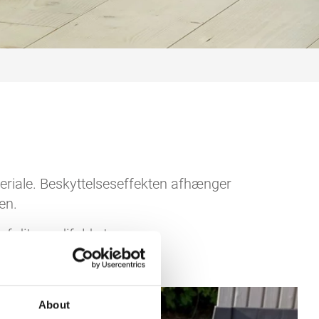
eriale. Beskyttelseseffekten afhænger
en.
af dit værdifulde træ.
About