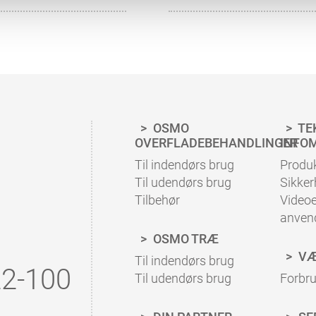
OSMO
TE
OVERFLADEBEHANDLINGER
INFO
Til indendørs brug
Produ
Til udendørs brug
Sikke
Tilbehør
Video
anven
OSMO TRÆ
VÆ
Til indendørs brug
2-100
Til udendørs brug
Forbr