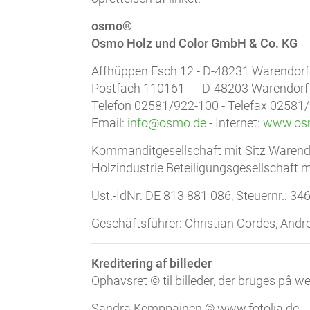
osmo®
Osmo Holz und Color GmbH & Co. KG
Affhüppen Esch 12 - D-48231 Warendor
Postfach 110161 - D-48203 Warendor
Telefon 02581/922-100 - Telefax 02581
Email:
info@osmo.de
- Internet:
www.os
Kommanditgesellschaft mit Sitz Warend
Holzindustrie Beteiligungsgesellschaft 
Ust.-IdNr: DE 813 881 086, Steuernr.: 3
Geschäftsführer: Christian Cordes, And
Kreditering af billeder
Ophavsret © til billeder, der bruges på w
Sandra Kemppainen © www.fotolia.de