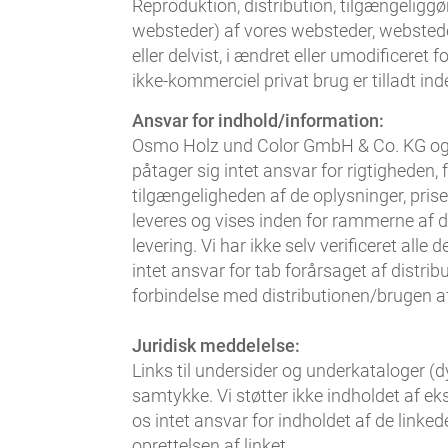
Reproduktion, distribution, tilgængeliggør
websteder) af vores websteder, websteder
eller delvist, i ændret eller umodificeret
ikke-kommerciel privat brug er tilladt i
Ansvar for indhold/information:
Osmo Holz und Color GmbH & Co. KG og tr
påtager sig intet ansvar for rigtigheden,
tilgængeligheden af de oplysninger, prise
leveres og vises inden for rammerne af d
levering. Vi har ikke selv verificeret all
intet ansvar for tab forårsaget af distri
forbindelse med distributionen/brugen a
Juridisk meddelelse:
Links til undersider og underkataloger (dy
samtykke. Vi støtter ikke indholdet af eks
os intet ansvar for indholdet af de linkede
oprettelsen af linket.