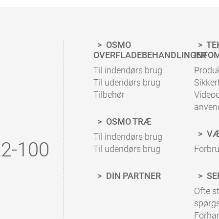
OSMO
TE
OVERFLADEBEHANDLINGER
INFO
Til indendørs brug
Produ
Til udendørs brug
Sikke
Tilbehør
Video
anven
OSMO TRÆ
VÆ
Til indendørs brug
2-100
Til udendørs brug
Forbr
DIN PARTNER
SE
Ofte st
spørg
Forha