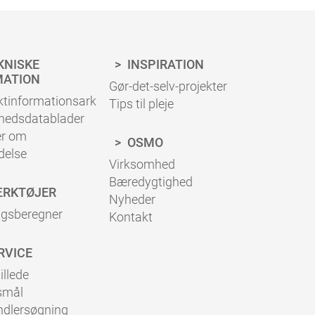
KNISKE
INSPIRATION
MATION
Gør-det-selv-projekter
ktinformationsark
Tips til pleje
rhedsdatablader
er om
OSMO
delse
Virksomhed
Bæredygtighed
RKTØJER
Nyheder
ugsberegner
Kontakt
RVICE
illede
smål
ndlersøgning