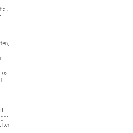
helt
n
den,
r
r os
 i
gt
ager
efter