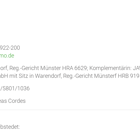
f
f
/922-200
mo.de
orf, Reg.-Gericht Münster HRA 6629; Komplementärin: J
mbH mit Sitz in Warendorf, Reg.-Gericht Münsterf HRB 919
46/5801/1036
reas Cordes
ebstedet: