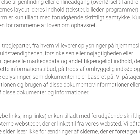
else til genfinding eller onlineadgang (overførsel til andre
nes layout, deres indhold (tekster, billeder, programmer) 
 form er kun tilladt med forudgående skriftligt samtykke. Ku
nden for rammerne af loven om ophavsret.
edjeparter, fra hvem vi leverer oplysninger på hjemmesi
 fuldstændigheden, forsinkelsen eller nøjagtigheden eller
r, generelle markedsdata og andet tilgængeligt indhold, de
ette informationstilbud, på trods af omhyggelig indkøb og
e de oplysninger, som dokumenterne er baseret på. Vi påtage
butionen og brugen af disse dokumenter/informationer eller
f disse dokumenter og informationer.
be links, img-links) er kun tilladt med forudgående skriftli
terne websteder, der er linket til fra vores websted. Vi påt
 sider, især ikke for ændringer af siderne, der er foretaget 