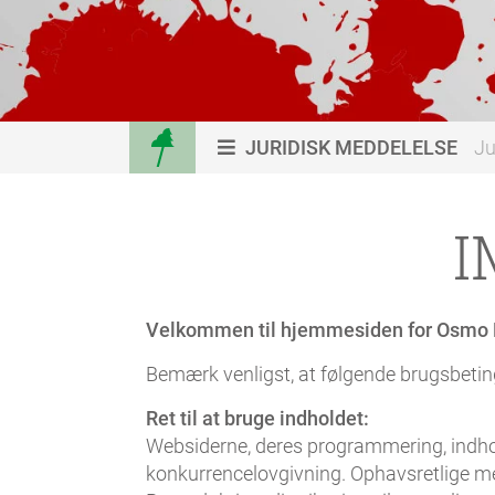
JURIDISK MEDDELELSE
Ju
I
Velkommen til hjemmesiden for Osmo 
Bemærk venligst, at følgende brugsbetin
Ret til at bruge indholdet:
Websiderne, deres programmering, indhol
konkurrencelovgivning. Ophavsretlige m