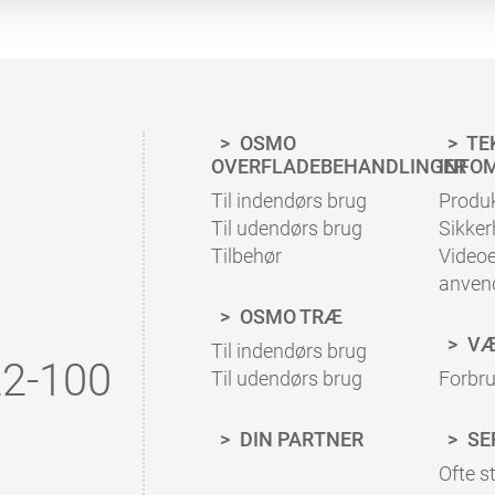
OSMO
TE
OVERFLADEBEHANDLINGER
INFO
Til indendørs brug
Produ
Til udendørs brug
Sikke
Tilbehør
Video
anven
OSMO TRÆ
VÆ
Til indendørs brug
2-100
Til udendørs brug
Forbr
DIN PARTNER
SE
Ofte st