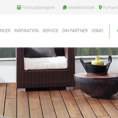
Forbrugsberegner
Mediebibliotek
Forhandle
ENCER
INSPIRATION
SERVICE
DIN PARTNER
OSMO