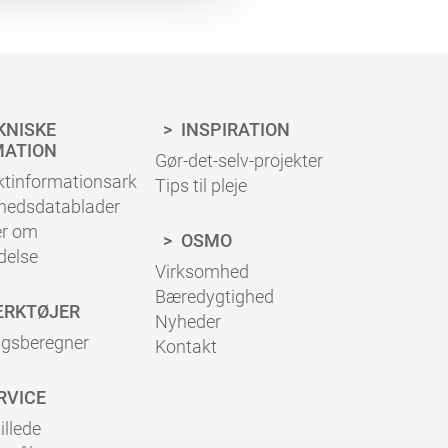
KNISKE
INSPIRATION
MATION
Gør-det-selv-projekter
ktinformationsark
Tips til pleje
rhedsdatablader
er om
OSMO
delse
Virksomhed
Bæredygtighed
RKTØJER
Nyheder
ugsberegner
Kontakt
RVICE
illede