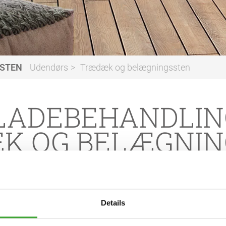
STEN
Udendørs
Trædæk og belægningssten
LADEBEHANDLING
K OG BELÆGNIN
Details
IGT