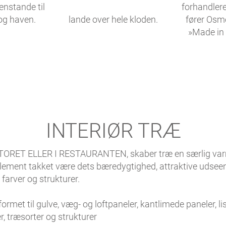
enstande til
forhandlere
og haven.
lande over hele kloden.
fører Osm
»Made in
INTERIØR TRÆ
TORET ELLER I RESTAURANTEN,
skaber træ en særlig va
lement takket være dets bæredygtighed, attraktive udseen
 farver og strukturer.
ormet til gulve, væg- og loftpaneler, kantlimede paneler, l
er, træsorter og strukturer