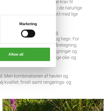
DAG,
og det stiller nogle særlige krav til
ven kan det enten smelte ind i de naturlige
ellige udtryk: en moderne bystil med lige
Marketing
e hårdttræer, varmebehandlet og
ebrædder samt afskærmninger og hegn. For
rstet overflade med en udtalt åretegning,
ser og pryder flere kendte bygninger og
Allow all
kken med vores egne naturlige olie- og
d. Men kombinationen af høvleri og
j kvalitet, finish samt rengørings- og