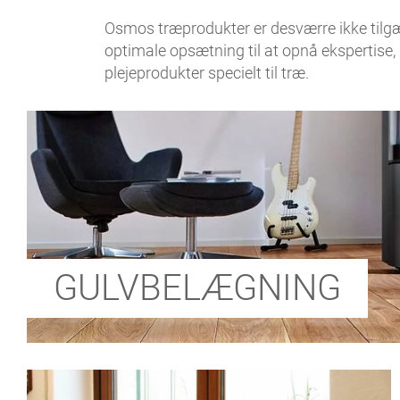
Osmos træprodukter er desværre ikke tilg
optimale opsætning til at opnå ekspertise, 
plejeprodukter specielt til træ.
GULVBELÆGNING