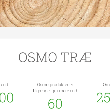
OSMO TRÆ
 end
Osmo-produkter er
Omk
00
tilgængelige i mere end
2
60