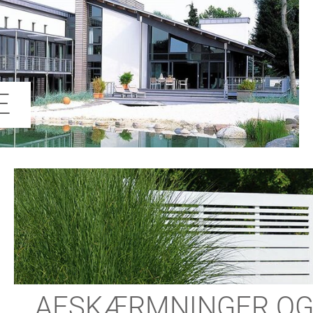
Æ
AFSKÆRMNINGER OG