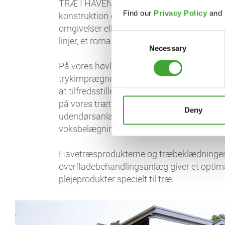
TRÆ I HAVEN ELLER SOM BEKLÆDNING E
Find our
Privacy Policy
and
konstruktion og overfladebehandling. I ude
omgivelser eller skille sig ud og skabe en
Consent
linjer, et romantisk bondehusudseende elle
Necessary
Selection
På vores høvleri i Warendorf bliver forskel
trykimprægneret træ samt træpolymerkompo
at tilfredsstille den enkeltes smag kan der
på vores træterrasser og afskærmninger. V
Deny
udendørsanlæg. Mange af vores mest popul
voksbelægninger, bejdser og finish.
Havetræsprodukterne og træbeklædningen f
overfladebehandlingsanlæg giver et optimal
plejeprodukter specielt til træ.