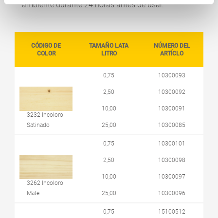
ambiente durante 24 horas antes de usar.
CÓDIGO DE
TAMAÑO LATA
NÚMERO DEL
COLOR
LITRO
ARTÍCLO
0,75
10300093
2,50
10300092
10,00
10300091
3232 Incoloro
Satinado
25,00
10300085
0,75
10300101
2,50
10300098
10,00
10300097
3262 Incoloro
Mate
25,00
10300096
0,75
15100512