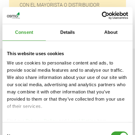
CON EL MAYORISTA O DISTRIBUIDOR
ESPECIALIZADO DE SU LOCALIDAD:
Consent
Details
About
This website uses cookies
We use cookies to personalise content and ads, to
DATOS TÉCNICOS
provide social media features and to analyse our traffic.
We also share information about your use of our site with
our social media, advertising and analytics partners who
may combine it with other information that you’ve
provided to them or that they’ve collected from your use
Fichas de Información de Producto
of their services.
pdf, 438 KB
Find our
Privacy Policy
and
Legal Notice
here.
Fichas de Información de Producto
Consent
pdf, 458 KB