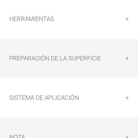
HERRAMIENTAS
PREPARACIÓN DE LA SUPERFICIE
Preparación de la superficie:
SISTEMA DE APLICACIÓN
SET DE
BROCHA
RODILLO
PARA SUELOS
Sistema de aplicación:
NOTA