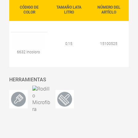
CÓDIGO DE
TAMAÑO LATA
NÚMERO DEL
COLOR
LITRO
ARTÍCLO
0,15
15100525
6632 Incoloro
HERRAMIENTAS