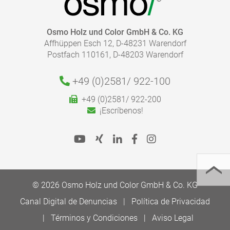
Desechado:
¿CUÁNTO RECUBRIMIENTO NECESITO?
Osmo Holz und Color GmbH & Co. KG
Affhüppen Esch 12, D-48231 Warendorf
Con nuestra calculadora de acabados, puede calcular
Postfach 110161, D-48203 Warendorf
de forma rápida y fácil la cantidad de recubrimiento
necesario.
Le rogamos que siga nuestras instrucciones de
+49 (0)2581/
922-100
aplicación de las Fichas de Producto para una
+49 (0)2581/ 922-200
aplicación correcta.
¡Escríbenos!
Ir a la Calculadora de acabados
© 2026 Osmo Holz und Color GmbH & Co. KG
IR A LA MEDIATHECA
Canal Digital de Denuncias
Política de Privacidad
Términos y Condiciones
Aviso Legal