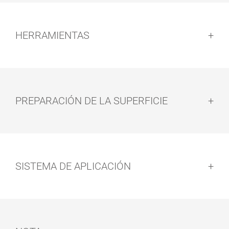
HERRAMIENTAS
PREPARACIÓN DE LA SUPERFICIE
Preparación de la superficie:
SISTEMA DE APLICACIÓN
ACEITE-CERA
REVOLVEDOR
EXPRESS
Sistema de aplicación: