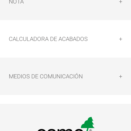
NOTA
Nota:
Limpieza de herramientas:
CALCULADORA DE ACABADOS
Tiempo de secado:
Consejos de prudencia:
MEDIOS DE COMUNICACIÓN