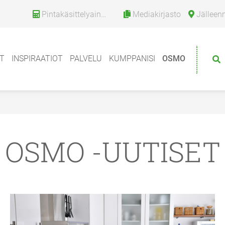
Pintakäsittelyainelaskuri
Mediakirjasto
Jälleenm
T
INSPIRAATIOT
PALVELU
KUMPPANISI
OSMO
OSMO -UUTISET