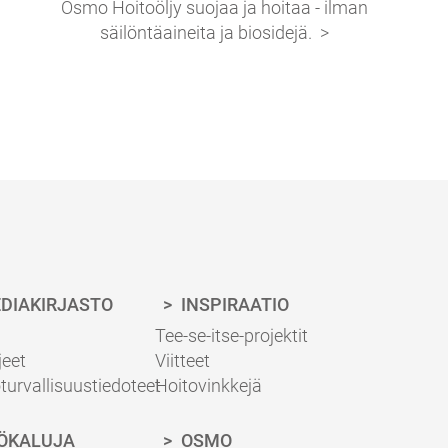
Osmo Hoitoöljy suojaa ja hoitaa - ilman
säilöntäaineita ja biosidejä.
DIAKIRJASTO
INSPIRAATIO
Tee-se-itse-projektit
jeet
Viitteet
turvallisuustiedoteet
Hoitovinkkejä
ÖKALUJA
OSMO