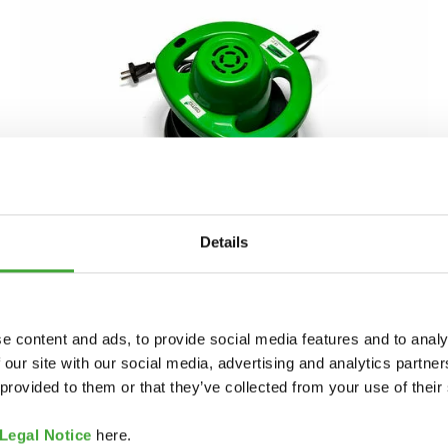
Details
TODELLINEN KÄSITYÖTAITO
e content and ads, to provide social media features and to analy
 our site with our social media, advertising and analytics partn
HandXcenterillä Osmo esittelee uuden sisäkäyttöön
 provided to them or that they’ve collected from your use of their
tarkoitetun käsittelytyökalun, joka takaa parhaat
tulokset puupintojen viimeistelyssä.
Legal Notice
here.