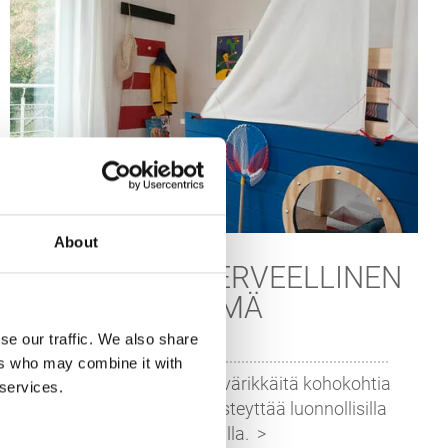
About
VÄRIKÄS JA TERVEELLINEN
ELÄMÄ
se our traffic. We also share
ers who may combine it with
Osmo Puuvaha tarjoaa värikkäitä kohokohtia
 services.
lastenhuoneeseen ja pisteyttää luonnollisilla
ainesosilla.