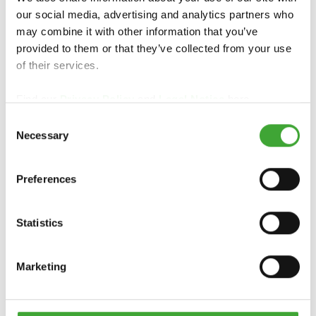
our social media, advertising and analytics partners who
may combine it with other information that you’ve
provided to them or that they’ve collected from your use
of their services.
STEUART PADWICK LASTEN
HUONEKALUT
Find our
Privacy Policy
and
Legal Notice
here.
Consent
Necessary
Selection
Lasten huonekalut Isosta-Britanniasta
Preferences
Statistics
Marketing