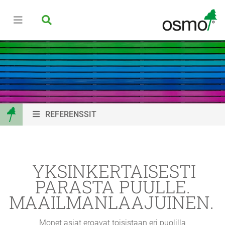
REFERENSSIT
YKSINKERTAISESTI
PARASTA PUULLE.
MAAILMANLAAJUINEN.
Monet asiat eroavat toisistaan eri puolilla